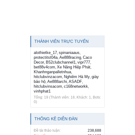
THÀNH VIÊN TRỰC TUYẾN
alothietke_17
spinaniaaus
,
,
protectitst04a
Ae888racing
Caco
,
,
Decor
B52clubchannel1
vipr777
,
,
,
bet88v4com
Xe Nâng Hiệp Phát
,
,
Khanhnganpalletnhua
,
hitclubvinzacom
Nghiêm Hà My
giày
,
,
bảo hộ
Ae888archi
ASADF
,
,
,
hitclubvinsacom
c168networkk
,
,
vinhphat1
Tổng: 19 (Thành viên: 18, Khách: 1, Bots:
0)
THỐNG KÊ DIỄN ĐÀN
Đề tài thảo luận:
238,688