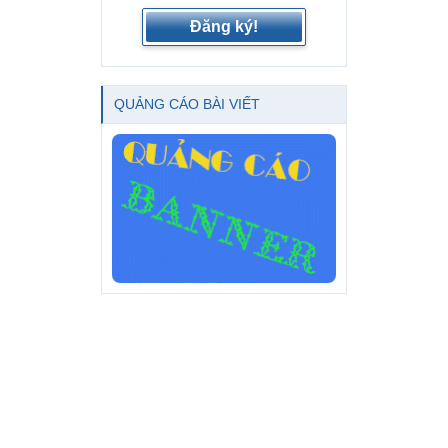
Đăng ký!
QUẢNG CÁO BÀI VIẾT