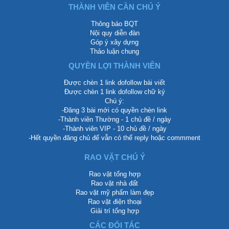
THÀNH VIÊN CẦN CHÚ Ý
Thông báo BQT
Nội quy diễn đàn
Góp ý xây dựng
Thảo luận chung
QUYỀN LỢI THÀNH VIÊN
Được chèn 1 link dofollow bài viết
Được chèn 1 link dofollow chữ ký
Chú ý:
-Đăng 3 bài mới có quyền chèn link
-Thành viên Thường - 1 chủ đề / ngày
-Thành viên VIP - 10 chủ đề / ngày
-Hết quyền đăng chủ để vẫn có thể reply hoặc commment
RAO VẶT CHÚ Ý
Rao vặt tổng hợp
Rao vặt nhà đất
Rao vặt mỹ phẩm làm đẹp
Rao vặt điện thoại
Giải trí tổng hợp
CÁC ĐỐI TÁC