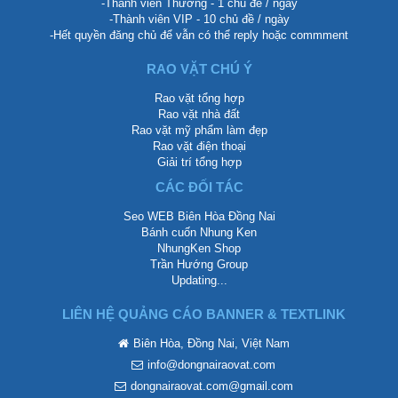
-Thành viên Thường - 1 chủ đề / ngày
-Thành viên VIP - 10 chủ đề / ngày
-Hết quyền đăng chủ để vẫn có thể reply hoặc commment
RAO VẶT CHÚ Ý
Rao vặt tổng hợp
Rao vặt nhà đất
Rao vặt mỹ phẩm làm đẹp
Rao vặt điện thoại
Giải trí tổng hợp
CÁC ĐỐI TÁC
Seo WEB Biên Hòa Đồng Nai
Bánh cuốn Nhung Ken
NhungKen Shop
Trần Hướng Group
Updating...
LIÊN HỆ QUẢNG CÁO BANNER & TEXTLINK
Biên Hòa, Đồng Nai, Việt Nam
info@dongnairaovat.com
dongnairaovat.com@gmail.com