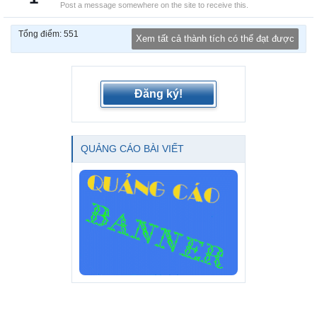
Post a message somewhere on the site to receive this.
Tổng điểm: 551
Xem tất cả thành tích có thể đạt được
Đăng ký!
QUẢNG CÁO BÀI VIẾT