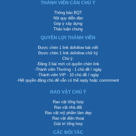
THÀNH VIÊN CẦN CHÚ Ý
Thông báo BQT
Nội quy diễn đàn
Góp ý xây dựng
Thảo luận chung
QUYỀN LỢI THÀNH VIÊN
Được chèn 1 link dofollow bài viết
Được chèn 1 link dofollow chữ ký
Chú ý:
-Đăng 3 bài mới có quyền chèn link
-Thành viên Thường - 1 chủ đề / ngày
-Thành viên VIP - 10 chủ đề / ngày
-Hết quyền đăng chủ để vẫn có thể reply hoặc commment
RAO VẶT CHÚ Ý
Rao vặt tổng hợp
Rao vặt nhà đất
Rao vặt mỹ phẩm làm đẹp
Rao vặt điện thoại
Giải trí tổng hợp
CÁC ĐỐI TÁC