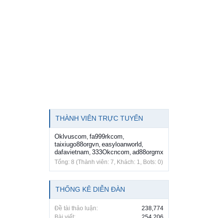
THÀNH VIÊN TRỰC TUYẾN
Oklvuscom
fa999rkcom
,
,
taixiugo88orgvn
easyloanworld
,
,
dafavietnam
333Okcncom
ad88orgmx
,
,
Tổng: 8 (Thành viên: 7, Khách: 1, Bots: 0)
THỐNG KÊ DIỄN ĐÀN
Đề tài thảo luận:
238,774
Bài viết:
254,206