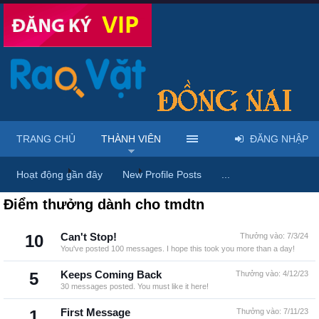
TRANG CHỦ
THÀNH VIÊN
ĐĂNG NHẬP
Trang chủ
Thành viên
tmdtn
Hoạt động gần đây
New Profile Posts
...
Điểm thưởng dành cho tmdtn
10
Can't Stop!
Thưởng vào:
7/3/24
You've posted 100 messages. I hope this took you more than a day!
5
Keeps Coming Back
Thưởng vào:
4/12/23
30 messages posted. You must like it here!
1
First Message
Thưởng vào:
7/11/23