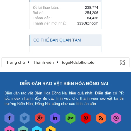
Đề tài thảo luận:
238,774
Bài viết:
254,206
Thành viên:
84,438
Thành viên mới nhất:
333Okcncom
CÓ THỂ BẠN QUAN TÂM
Trang chủ
Thành viên
togel4dslotkoitoto
DIỄN ĐÀN RAO VẶT BIÊN HÒA ĐỒNG NAI
Diễn đàn rao vặt Biên Hòa Đồng Nai
hiệu quả nhất.
Diễn đàn
có PR
tốt, index nhanh, đầy đủ các lĩnh vực cho thành viên
rao vặt
tại thị
trường Biên Hòa, Đồng Nai cũng như các tỉnh lân cận.