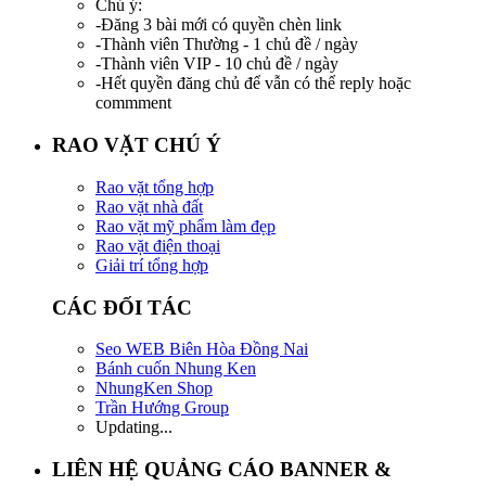
Chú ý:
-Đăng 3 bài mới có quyền chèn link
-Thành viên Thường - 1 chủ đề / ngày
-Thành viên VIP - 10 chủ đề / ngày
-Hết quyền đăng chủ để vẫn có thể reply hoặc
commment
RAO VẶT CHÚ Ý
Rao vặt tổng hợp
Rao vặt nhà đất
Rao vặt mỹ phẩm làm đẹp
Rao vặt điện thoại
Giải trí tổng hợp
CÁC ĐỐI TÁC
Seo WEB Biên Hòa Đồng Nai
Bánh cuốn Nhung Ken
NhungKen Shop
Trần Hướng Group
Updating...
LIÊN HỆ QUẢNG CÁO BANNER &