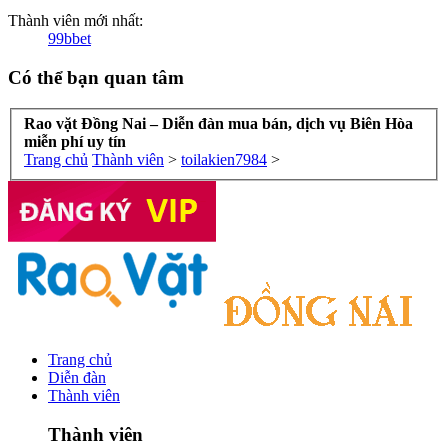
Thành viên mới nhất:
99bbet
Có thể bạn quan tâm
Rao vặt Đồng Nai – Diễn đàn mua bán, dịch vụ Biên Hòa
miễn phí uy tín
Trang chủ
Thành viên
>
toilakien7984
>
Trang chủ
Diễn đàn
Thành viên
Thành viên