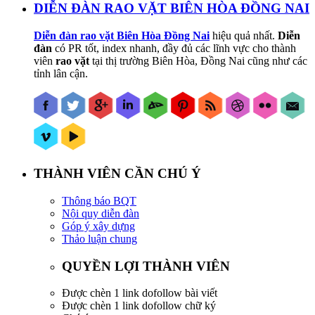
DIỄN ĐÀN RAO VẶT BIÊN HÒA ĐỒNG NAI
Diễn đàn rao vặt Biên Hòa Đồng Nai
hiệu quả nhất.
Diễn
đàn
có PR tốt, index nhanh, đầy đủ các lĩnh vực cho thành
viên
rao vặt
tại thị trường Biên Hòa, Đồng Nai cũng như các
tỉnh lân cận.
THÀNH VIÊN CẦN CHÚ Ý
Thông báo BQT
Nội quy diễn đàn
Góp ý xây dựng
Thảo luận chung
QUYỀN LỢI THÀNH VIÊN
Được chèn 1 link dofollow bài viết
Được chèn 1 link dofollow chữ ký