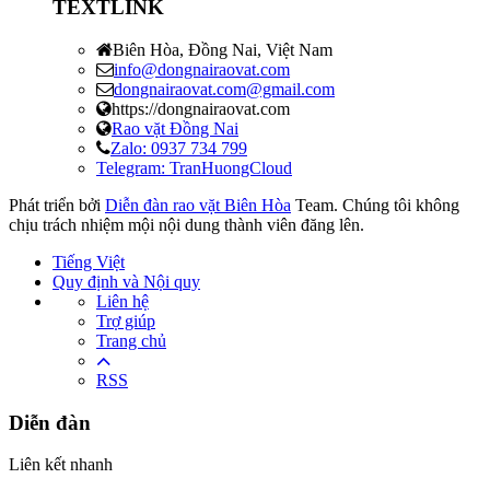
TEXTLINK
Biên Hòa, Đồng Nai, Việt Nam
info@dongnairaovat.com
dongnairaovat.com@gmail.com
https://dongnairaovat.com
Rao vặt Đồng Nai
Zalo: 0937 734 799
Telegram: TranHuongCloud
Phát triển bởi
Diễn đàn rao vặt Biên Hòa
Team. Chúng tôi không
chịu trách nhiệm mội nội dung thành viên đăng lên.
Tiếng Việt
Quy định và Nội quy
Liên hệ
Trợ giúp
Trang chủ
RSS
Diễn đàn
Liên kết nhanh