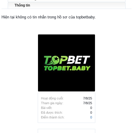
Thông tin
Hiện tại không có tin nhắn trong hồ sơ của topbetbaby.
Hoạt động cuối:
7/8/25
Tham gia ngày:
7/8/25
Bài viết:
0
Đã được thích:
0
Điểm thành tích:
0