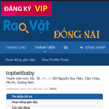
TRANG CHỦ
THÀNH VIÊN
ĐĂNG NHẬP
Trang chủ
Thành viên
topbetbaby
Hoạt động gần đây
New Profile Posts
...
topbetbaby
Thành viên mới
, Nữ, 35,
đến từ
320 Nguyễn Duy Hiệu, Cẩm Châu,
Hội An, Quảng Nam
topbetbaby được nhìn thấy lần cuối:
7/8/25
Tin nhắn hồ sơ
Hoạt động gần đây
Các bài đăng