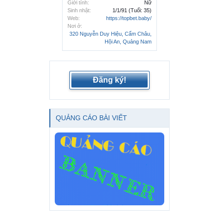
Giới tính:
Nữ
Sinh nhật:
1/1/91
(Tuổi: 35)
Web:
https://topbet.baby/
Nơi ở:
320 Nguyễn Duy Hiệu, Cẩm Châu,
Hội An, Quảng Nam
Đăng ký!
QUẢNG CÁO BÀI VIẾT