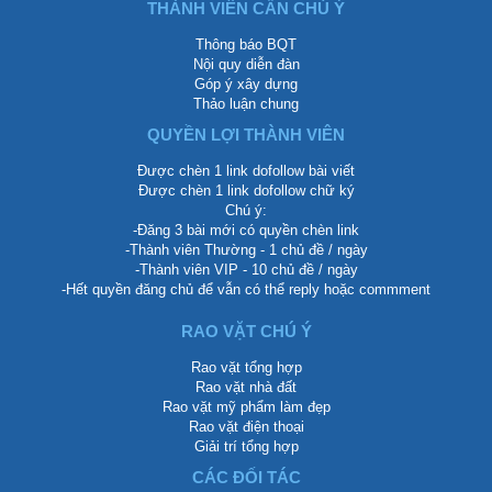
THÀNH VIÊN CẦN CHÚ Ý
Thông báo BQT
Nội quy diễn đàn
Góp ý xây dựng
Thảo luận chung
QUYỀN LỢI THÀNH VIÊN
Được chèn 1 link dofollow bài viết
Được chèn 1 link dofollow chữ ký
Chú ý:
-Đăng 3 bài mới có quyền chèn link
-Thành viên Thường - 1 chủ đề / ngày
-Thành viên VIP - 10 chủ đề / ngày
-Hết quyền đăng chủ để vẫn có thể reply hoặc commment
RAO VẶT CHÚ Ý
Rao vặt tổng hợp
Rao vặt nhà đất
Rao vặt mỹ phẩm làm đẹp
Rao vặt điện thoại
Giải trí tổng hợp
CÁC ĐỐI TÁC