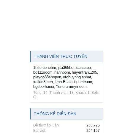
THÀNH VIÊN TRỰC TUYẾN
1hitclubnetim
jita365bet
danaseo
,
,
,
bd111scom
hanhbom
huyentran1205
,
,
,
playgo88shopvn
otohuynhgiaphat
,
,
xoilac3tech
Linh Bilalo
tinhtrieuan
,
,
,
bgdoorhanoi
Yonorummyincom
,
Tổng: 14 (Thành viên: 13, Khách: 1, Bots:
0)
THỐNG KÊ DIỄN ĐÀN
Đề tài thảo luận:
238,725
Bài viết:
254,157