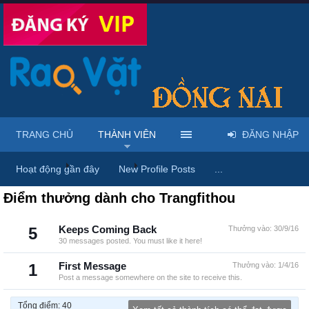
TRANG CHỦ
THÀNH VIÊN
ĐĂNG NHẬP
Trang chủ
Thành viên
Trangfithou
Hoạt động gần đây
New Profile Posts
...
Điểm thưởng dành cho Trangfithou
5
Keeps Coming Back
Thưởng vào:
30/9/16
30 messages posted. You must like it here!
1
First Message
Thưởng vào:
1/4/16
Post a message somewhere on the site to receive this.
Tổng điểm: 40