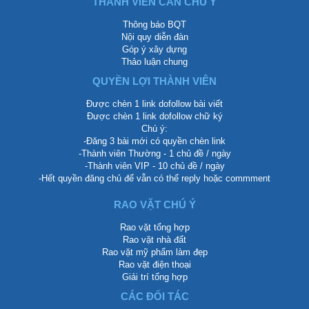
THÀNH VIÊN CẦN CHÚ Ý
Thông báo BQT
Nội quy diễn đàn
Góp ý xây dựng
Thảo luận chung
QUYỀN LỢI THÀNH VIÊN
Được chèn 1 link dofollow bài viết
Được chèn 1 link dofollow chữ ký
Chú ý:
-Đăng 3 bài mới có quyền chèn link
-Thành viên Thường - 1 chủ đề / ngày
-Thành viên VIP - 10 chủ đề / ngày
-Hết quyền đăng chủ để vẫn có thể reply hoặc commment
RAO VẶT CHÚ Ý
Rao vặt tổng hợp
Rao vặt nhà đất
Rao vặt mỹ phẩm làm đẹp
Rao vặt điện thoại
Giải trí tổng hợp
CÁC ĐỐI TÁC