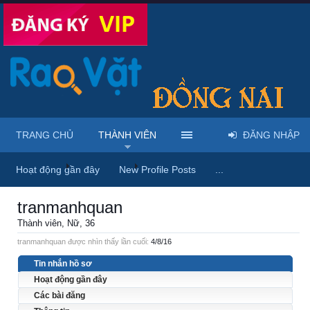
TRANG CHỦ
THÀNH VIÊN
ĐĂNG NHẬP
Trang chủ
Thành viên
tranmanhquan
Hoạt động gần đây
New Profile Posts
...
tranmanhquan
Thành viên
, Nữ, 36
tranmanhquan được nhìn thấy lần cuối:
4/8/16
Tin nhắn hồ sơ
Hoạt động gần đây
Các bài đăng