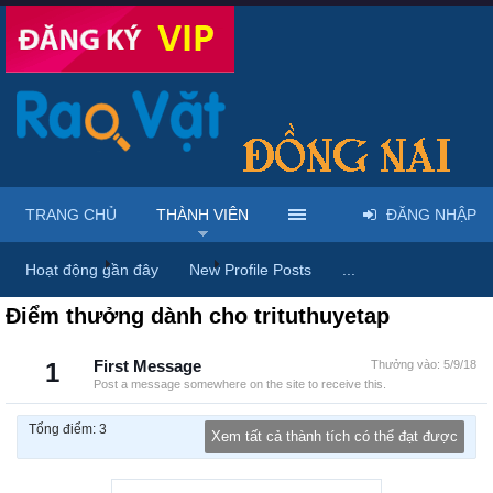
TRANG CHỦ
THÀNH VIÊN
ĐĂNG NHẬP
Trang chủ
Thành viên
trituthuyetap
Hoạt động gần đây
New Profile Posts
...
Điểm thưởng dành cho trituthuyetap
1
First Message
Thưởng vào:
5/9/18
Post a message somewhere on the site to receive this.
Tổng điểm: 3
Xem tất cả thành tích có thể đạt được