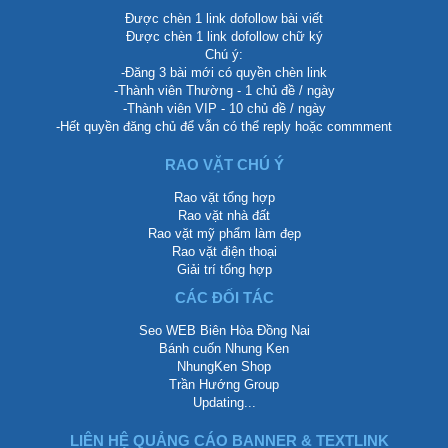
Được chèn 1 link dofollow bài viết
Được chèn 1 link dofollow chữ ký
Chú ý:
-Đăng 3 bài mới có quyền chèn link
-Thành viên Thường - 1 chủ đề / ngày
-Thành viên VIP - 10 chủ đề / ngày
-Hết quyền đăng chủ để vẫn có thể reply hoặc commment
RAO VẶT CHÚ Ý
Rao vặt tổng hợp
Rao vặt nhà đất
Rao vặt mỹ phẩm làm đẹp
Rao vặt điện thoại
Giải trí tổng hợp
CÁC ĐỐI TÁC
Seo WEB Biên Hòa Đồng Nai
Bánh cuốn Nhung Ken
NhungKen Shop
Trần Hướng Group
Updating...
LIÊN HỆ QUẢNG CÁO BANNER & TEXTLINK