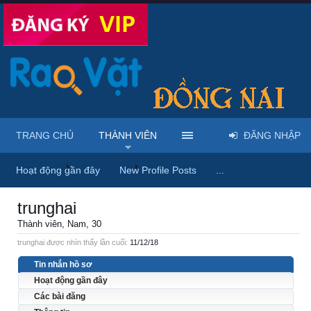
TRANG CHỦ
THÀNH VIÊN
ĐĂNG NHẬP
Trang chủ
Thành viên
trunghai
Hoạt động gần đây
New Profile Posts
...
trunghai
Thành viên
, Nam, 30
trunghai được nhìn thấy lần cuối:
11/12/18
Tin nhắn hồ sơ
Hoạt động gần đây
Các bài đăng