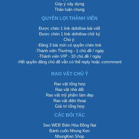
Góp ý xây dựng
Thảo luận chung
QUYỀN LỢI THÀNH VIÊN
Được chèn 1 link dofollow bài viết
Được chèn 1 link dofollow chữ ký
Chú ý:
-Đăng 3 bài mới có quyền chèn link
-Thành viên Thường - 1 chủ đề / ngày
-Thành viên VIP - 10 chủ đề / ngày
-Hết quyền đăng chủ để vẫn có thể reply hoặc commment
RAO VẶT CHÚ Ý
Rao vặt tổng hợp
Rao vặt nhà đất
Rao vặt mỹ phẩm làm đẹp
Rao vặt điện thoại
Giải trí tổng hợp
CÁC ĐỐI TÁC
Seo WEB Biên Hòa Đồng Nai
Bánh cuốn Nhung Ken
NhungKen Shop