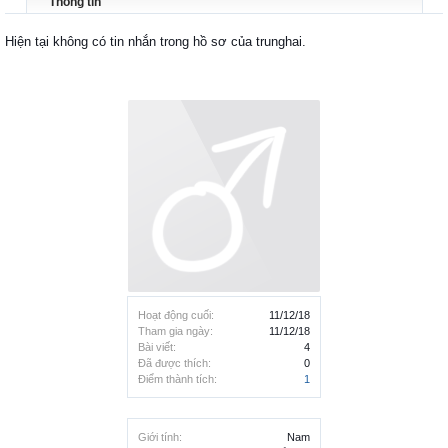
Thông tin
Hiện tại không có tin nhắn trong hồ sơ của trunghai.
Hoạt động cuối:
11/12/18
Tham gia ngày:
11/12/18
Bài viết:
4
Đã được thích:
0
Điểm thành tích:
1
Giới tính:
Nam