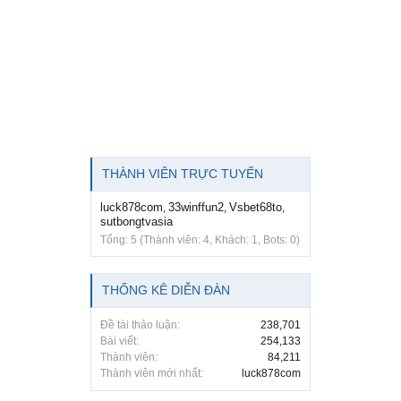
THÀNH VIÊN TRỰC TUYẾN
luck878com
33winffun2
Vsbet68to
,
,
,
sutbongtvasia
Tổng: 5 (Thành viên: 4, Khách: 1, Bots: 0)
THỐNG KÊ DIỄN ĐÀN
Đề tài thảo luận:
238,701
Bài viết:
254,133
Thành viên:
84,211
Thành viên mới nhất:
luck878com