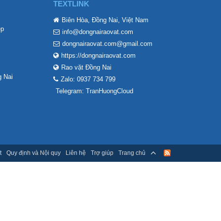
TEXTLINK
Biên Hòa, Đồng Nai, Việt Nam
ẹp
info@dongnairaovat.com
dongnairaovat.com@gmail.com
https://dongnairaovat.com
Rao vặt Đồng Nai
 Nai
Zalo: 0937 734 799
Telegram: TranHuongCloud
t
Quy định và Nội quy
Liên hệ
Trợ giúp
Trang chủ