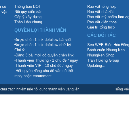
n
có
Thông báo BQT
Rao vặt tổng hợp
 vặt
Nội quy diễn đàn
Rao vặt nhà đất
.
Góp ý xây dựng
Rao vặt mỹ phẩm làm đ
Thảo luận chung
Rao vặt điện thoại
Giải trí tổng hợp
QUYỀN LỢI THÀNH VIÊN
CÁC ĐỐI TÁC
Được chèn 1 link dofollow bài viết
Được chèn 1 link dofollow chữ ký
Seo WEB Biên Hòa Đồng
Chú ý:
Bánh cuốn Nhung Ken
-Đăng 3 bài mới có quyền chèn link
NhungKen Shop
-Thành viên Thường - 1 chủ đề / ngày
Trần Hướng Group
-Thành viên VIP - 10 chủ đề / ngày
Updating...
-Hết quyền đăng chủ để vẫn có thể
reply hoặc commment
hịu trách nhiệm mội nội dung thành viên đăng lên.
Tiếng Việ