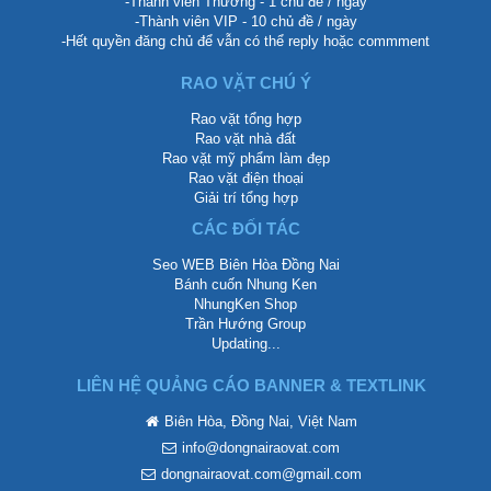
-Thành viên Thường - 1 chủ đề / ngày
-Thành viên VIP - 10 chủ đề / ngày
-Hết quyền đăng chủ để vẫn có thể reply hoặc commment
RAO VẶT CHÚ Ý
Rao vặt tổng hợp
Rao vặt nhà đất
Rao vặt mỹ phẩm làm đẹp
Rao vặt điện thoại
Giải trí tổng hợp
CÁC ĐỐI TÁC
Seo WEB Biên Hòa Đồng Nai
Bánh cuốn Nhung Ken
NhungKen Shop
Trần Hướng Group
Updating...
LIÊN HỆ QUẢNG CÁO BANNER & TEXTLINK
Biên Hòa, Đồng Nai, Việt Nam
info@dongnairaovat.com
dongnairaovat.com@gmail.com