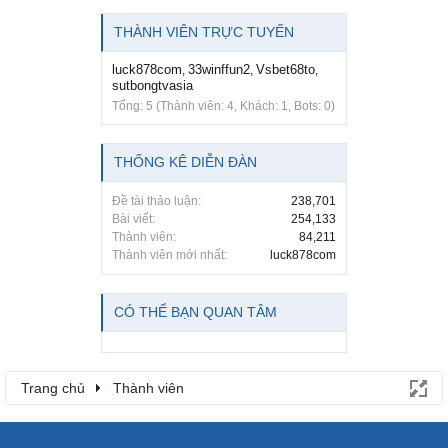
THÀNH VIÊN TRỰC TUYẾN
luck878com
33winffun2
Vsbet68to
,
,
,
sutbongtvasia
Tổng: 5 (Thành viên: 4, Khách: 1, Bots: 0)
THỐNG KÊ DIỄN ĐÀN
Đề tài thảo luận:
238,701
Bài viết:
254,133
Thành viên:
84,211
Thành viên mới nhất:
luck878com
CÓ THỂ BẠN QUAN TÂM
Trang chủ
Thành viên