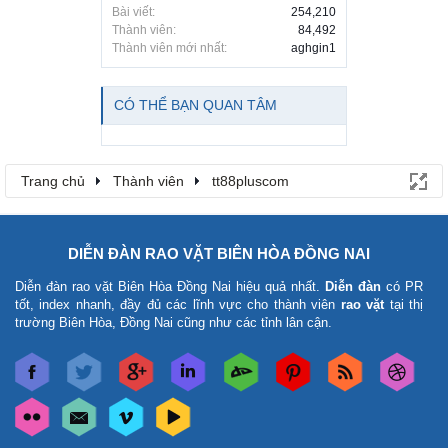
Bài viết:
254,210
Thành viên:
84,492
Thành viên mới nhất:
aghgin1
CÓ THỂ BẠN QUAN TÂM
Trang chủ
Thành viên
tt88pluscom
DIỄN ĐÀN RAO VẶT BIÊN HÒA ĐỒNG NAI
Diễn đàn rao vặt Biên Hòa Đồng Nai
hiệu quả nhất.
Diễn đàn
có PR
tốt, index nhanh, đầy đủ các lĩnh vực cho thành viên
rao vặt
tại thị
trường Biên Hòa, Đồng Nai cũng như các tỉnh lân cận.