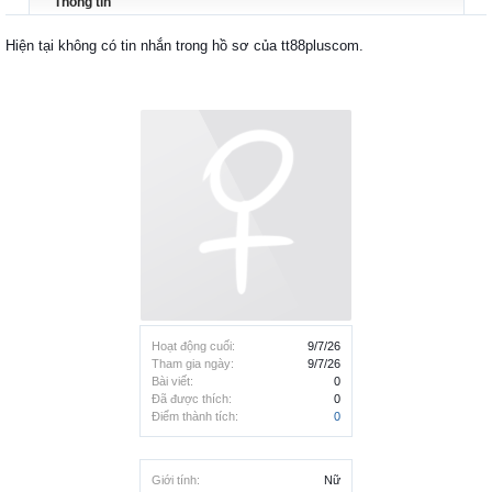
Thông tin
Hiện tại không có tin nhắn trong hồ sơ của tt88pluscom.
Hoạt động cuối:
9/7/26
Tham gia ngày:
9/7/26
Bài viết:
0
Đã được thích:
0
Điểm thành tích:
0
Giới tính:
Nữ