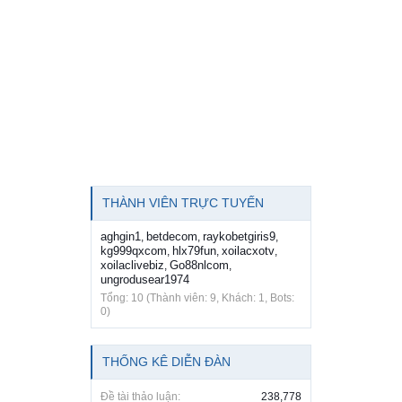
THÀNH VIÊN TRỰC TUYẾN
aghgin1
betdecom
raykobetgiris9
,
,
,
kg999qxcom
hlx79fun
xoilacxotv
,
,
,
xoilaclivebiz
Go88nlcom
,
,
ungrodusear1974
Tổng: 10 (Thành viên: 9, Khách: 1, Bots:
0)
THỐNG KÊ DIỄN ĐÀN
Đề tài thảo luận:
238,778