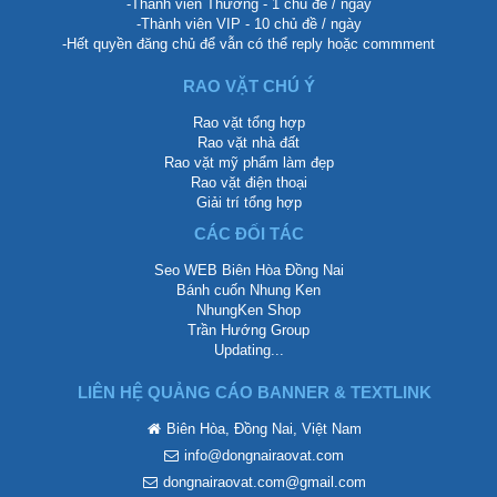
-Thành viên Thường - 1 chủ đề / ngày
-Thành viên VIP - 10 chủ đề / ngày
-Hết quyền đăng chủ để vẫn có thể reply hoặc commment
RAO VẶT CHÚ Ý
Rao vặt tổng hợp
Rao vặt nhà đất
Rao vặt mỹ phẩm làm đẹp
Rao vặt điện thoại
Giải trí tổng hợp
CÁC ĐỐI TÁC
Seo WEB Biên Hòa Đồng Nai
Bánh cuốn Nhung Ken
NhungKen Shop
Trần Hướng Group
Updating...
LIÊN HỆ QUẢNG CÁO BANNER & TEXTLINK
Biên Hòa, Đồng Nai, Việt Nam
info@dongnairaovat.com
dongnairaovat.com@gmail.com