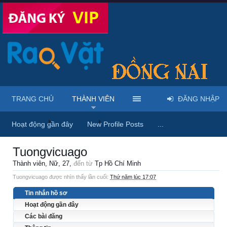
TRANG CHỦ
THÀNH VIÊN
ĐĂNG NHẬP
Trang chủ
Thành viên
Tuongvicuago
Hoạt động gần đây
New Profile Posts
...
Tuongvicuago
Thành viên
, Nữ, 27,
đến từ
Tp Hồ Chí Minh
Tuongvicuago được nhìn thấy lần cuối:
Thứ năm lúc 17:07
Tin nhắn hồ sơ
Hoạt động gần đây
Các bài đăng