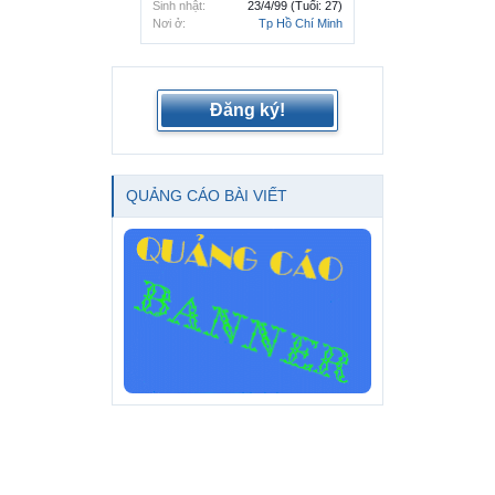
Sinh nhật:
23/4/99
(Tuổi: 27)
Nơi ở:
Tp Hồ Chí Minh
Đăng ký!
QUẢNG CÁO BÀI VIẾT