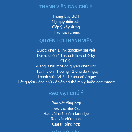
THÀNH VIÊN CẦN CHÚ Ý
Thông báo BQT
Nội quy diễn đàn
Góp ý xây dựng
Thảo luận chung
QUYỀN LỢI THÀNH VIÊN
Được chèn 1 link dofollow bài viết
Được chèn 1 link dofollow chữ ký
Chú ý:
-Đăng 3 bài mới có quyền chèn link
-Thành viên Thường - 1 chủ đề / ngày
-Thành viên VIP - 10 chủ đề / ngày
-Hết quyền đăng chủ để vẫn có thể reply hoặc commment
RAO VẶT CHÚ Ý
Rao vặt tổng hợp
Rao vặt nhà đất
Rao vặt mỹ phẩm làm đẹp
Rao vặt điện thoại
Giải trí tổng hợp