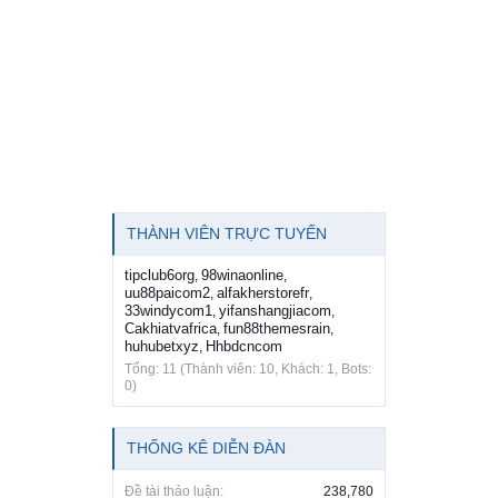
THÀNH VIÊN TRỰC TUYẾN
tipclub6org
98winaonline
,
,
uu88paicom2
alfakherstorefr
,
,
33windycom1
yifanshangjiacom
,
,
Cakhiatvafrica
fun88themesrain
,
,
huhubetxyz
Hhbdcncom
,
Tổng: 11 (Thành viên: 10, Khách: 1, Bots:
0)
THỐNG KÊ DIỄN ĐÀN
Đề tài thảo luận:
238,780