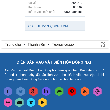
Bài viết:
254,212
Thành viên:
84,509
Thành viên mới nhất:
98winaonline
CÓ THỂ BẠN QUAN TÂM
Trang chủ
Thành viên
Tuongvicuago
DIỄN ĐÀN RAO VẶT BIÊN HÒA ĐỒNG NAI
Diễn đàn rao vặt Biên Hòa Đồng Nai
hiệu quả nhất.
Diễn đàn
có PR
tốt, index nhanh, đầy đủ các lĩnh vực cho thành viên
rao vặt
tại thị
trường Biên Hòa, Đồng Nai cũng như các tỉnh lân cận.