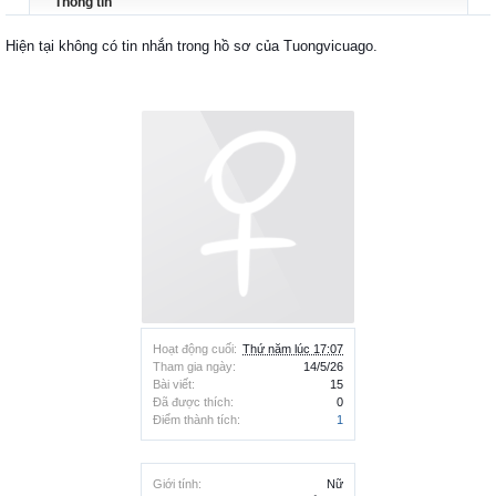
Thông tin
Hiện tại không có tin nhắn trong hồ sơ của Tuongvicuago.
Hoạt động cuối:
Thứ năm lúc 17:07
Tham gia ngày:
14/5/26
Bài viết:
15
Đã được thích:
0
Điểm thành tích:
1
Giới tính:
Nữ