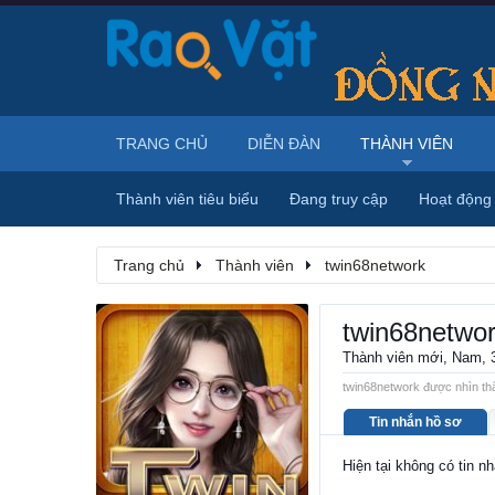
TRANG CHỦ
DIỄN ĐÀN
THÀNH VIÊN
Thành viên tiêu biểu
Đang truy cập
Hoạt động
Trang chủ
Thành viên
twin68network
twin68netwo
Thành viên mới
, Nam, 
twin68network được nhìn thấ
Tin nhắn hồ sơ
Hiện tại không có tin n