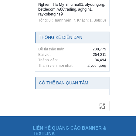
Nghiêm Hà My
miumiu01
alyoungorg
,
,
,
betdecom
w88trading
aghgin1
,
,
,
raykobetgiris9
Tổng: 8 (Thành viên: 7, Khách: 1, Bots: 0)
THỐNG KÊ DIỄN ĐÀN
Đề tài thảo luận:
238,779
Bài viết:
254,211
Thành viên:
84,494
Thành viên mới nhất:
alyoungorg
CÓ THỂ BẠN QUAN TÂM
LIÊN HỆ QUẢNG CÁO BANNER &
TEXTLINK