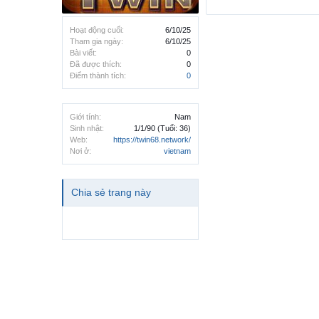
Hoạt động cuối:
6/10/25
Tham gia ngày:
6/10/25
Bài viết:
0
Đã được thích:
0
Điểm thành tích:
0
Giới tính:
Nam
Sinh nhật:
1/1/90
(Tuổi: 36)
Web:
https://twin68.network/
Nơi ở:
vietnam
Chia sẻ trang này