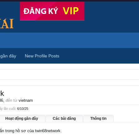
 gần đây
New Profile Posts
rk
36,
đến từ
vietnam
y lần cuối:
6/10/25
Hoạt động gần đây
Các bài đăng
Thông tin
hắn trong hồ sơ của twin68network.