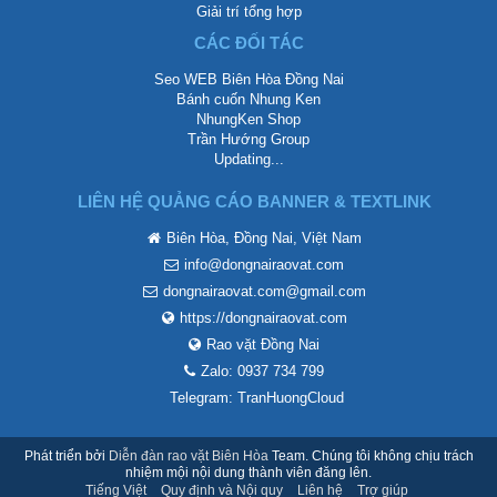
Giải trí tổng hợp
CÁC ĐỐI TÁC
Seo WEB Biên Hòa Đồng Nai
Bánh cuốn Nhung Ken
NhungKen Shop
Trần Hướng Group
Updating...
LIÊN HỆ QUẢNG CÁO BANNER & TEXTLINK
Biên Hòa, Đồng Nai, Việt Nam
info@dongnairaovat.com
dongnairaovat.com@gmail.com
https://dongnairaovat.com
Rao vặt Đồng Nai
Zalo: 0937 734 799
Telegram: TranHuongCloud
Phát triển bởi
Diễn đàn rao vặt Biên Hòa
Team. Chúng tôi không chịu trách
nhiệm mội nội dung thành viên đăng lên.
Tiếng Việt
Quy định và Nội quy
Liên hệ
Trợ giúp