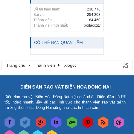
Đề tài thảo luận:
238,776
Bài viết:
254,208
Thành viên:
84,460
Thành viên mới nhất:
xoilacxgtv
CÓ THỂ BẠN QUAN TÂM
Trang chủ
Thành viên
txlogcc
DIỄN ĐÀN RAO VẶT BIÊN HÒA ĐỒNG NAI
Diễn đàn rao vặt Biên Hòa Đồng Nai
hiệu quả nhất.
Diễn đàn
có PR
tốt, index nhanh, đầy đủ các lĩnh vực cho thành viên
rao vặt
tại thị
trường Biên Hòa, Đồng Nai cũng như các tỉnh lân cận.