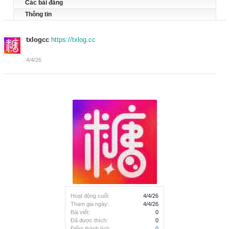
Các bài đăng
Thông tin
txlogcc
https://txlog.cc
4/4/26
Hoạt động cuối:
4/4/26
Tham gia ngày:
4/4/26
Bài viết:
0
Đã được thích:
0
Điểm thành tích:
0