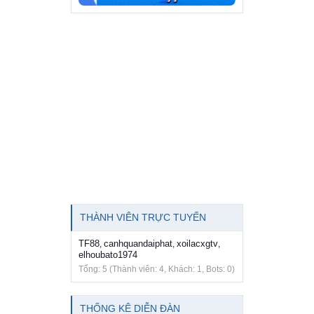
THÀNH VIÊN TRỰC TUYẾN
TF88
canhquandaiphat
xoilacxgtv
,
,
,
elhoubato1974
Tổng: 5 (Thành viên: 4, Khách: 1, Bots: 0)
THỐNG KÊ DIỄN ĐÀN