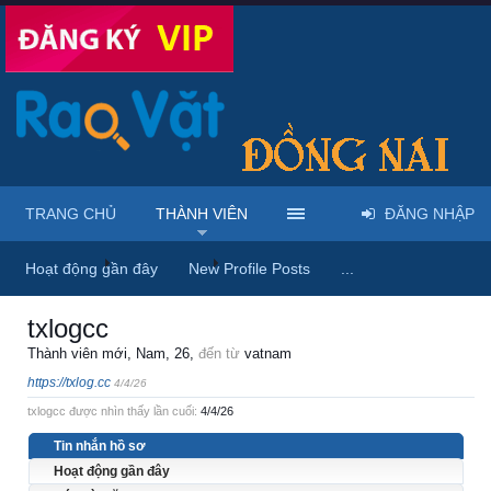
TRANG CHỦ
THÀNH VIÊN
ĐĂNG NHẬP
Trang chủ
Thành viên
txlogcc
Hoạt động gần đây
New Profile Posts
...
txlogcc
Thành viên mới
, Nam, 26,
đến từ
vatnam
https://txlog.cc
4/4/26
txlogcc được nhìn thấy lần cuối:
4/4/26
Tin nhắn hồ sơ
Hoạt động gần đây