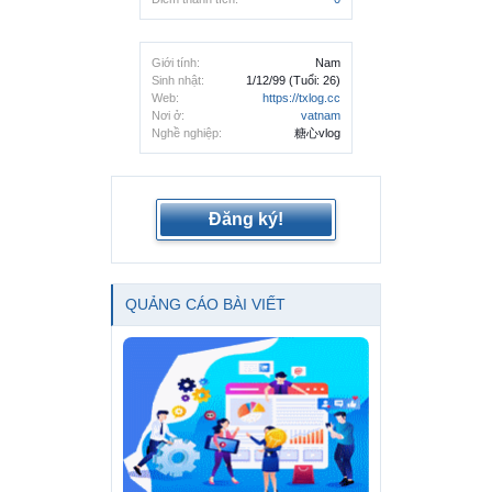
Giới tính:
Nam
Sinh nhật:
1/12/99
(Tuổi: 26)
Web:
https://txlog.cc
Nơi ở:
vatnam
Nghề nghiệp:
糖心vlog
Đăng ký!
QUẢNG CÁO BÀI VIẾT