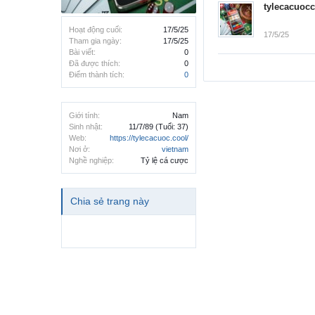
tylecacuoc
Hoạt động cuối:
17/5/25
17/5/25
Tham gia ngày:
17/5/25
Bài viết:
0
Đã được thích:
0
Điểm thành tích:
0
Giới tính:
Nam
Sinh nhật:
11/7/89
(Tuổi: 37)
Web:
https://tylecacuoc.cool/
Nơi ở:
vietnam
Nghề nghiệp:
Tỷ lệ cá cược
Chia sẻ trang này