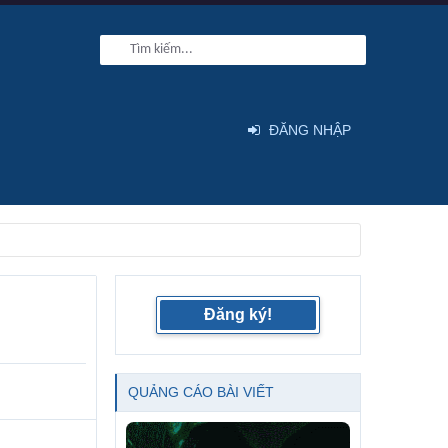
ĐĂNG NHẬP
Đăng ký!
QUẢNG CÁO BÀI VIẾT