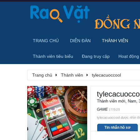
TRANG CHỦ
DIỄN ĐÀN
THÀNH VIÊN
Thành viên tiêu biểu
Đang truy cập
Hoạt động
Trang chủ
Thành viên
tylecacuoccool
tylecacuocco
Thành viên mới
, Nam, 
GAME
17/5/25
tylecacuoccool được nhìn th
Tin nhắn hồ sơ