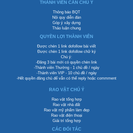
THÀNH VIÊN CẦN CHÚ Ý
Thông báo BQT
Nội quy diễn đàn
Góp ý xây dựng
Thảo luận chung
QUYỀN LỢI THÀNH VIÊN
Được chèn 1 link dofollow bài viết
Được chèn 1 link dofollow chữ ký
Chú ý:
-Đăng 3 bài mới có quyền chèn link
-Thành viên Thường - 1 chủ đề / ngày
-Thành viên VIP - 10 chủ đề / ngày
-Hết quyền đăng chủ để vẫn có thể reply hoặc commment
RAO VẶT CHÚ Ý
Rao vặt tổng hợp
Rao vặt nhà đất
Rao vặt mỹ phẩm làm đẹp
Rao vặt điện thoại
Giải trí tổng hợp
CÁC ĐỐI TÁC