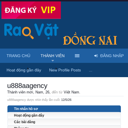
TRANG CHỦ
THÀNH VIÊN
ĐĂNG NHẬP
Trang chủ
Thành viên
u888aagency
Hoạt động gần đây
New Profile Posts
...
u888aagency
Thành viên mới
, Nam, 26,
đến từ
Việt Nam.
u888aagency được nhìn thấy lần cuối:
12/5/26
Tin nhắn hồ sơ
Hoạt động gần đây
Các bài đăng