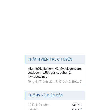
THÀNH VIÊN TRỰC TUYẾN
miumiu01
Nghiêm Hà My
alyoungorg
,
,
,
betdecom
w88trading
aghgin1
,
,
,
raykobetgiris9
Tổng: 8 (Thành viên: 7, Khách: 1, Bots: 0)
THỐNG KÊ DIỄN ĐÀN
Đề tài thảo luận:
238,779
Bài viết:
254,211