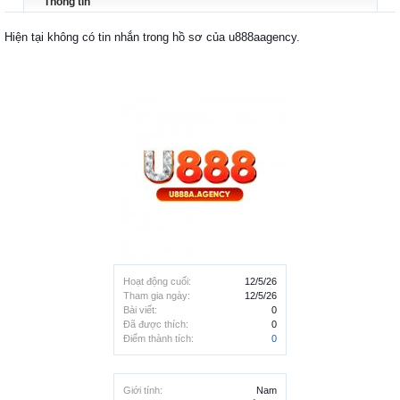
Thông tin
Hiện tại không có tin nhắn trong hồ sơ của u888aagency.
Hoạt động cuối:
12/5/26
Tham gia ngày:
12/5/26
Bài viết:
0
Đã được thích:
0
Điểm thành tích:
0
Giới tính:
Nam