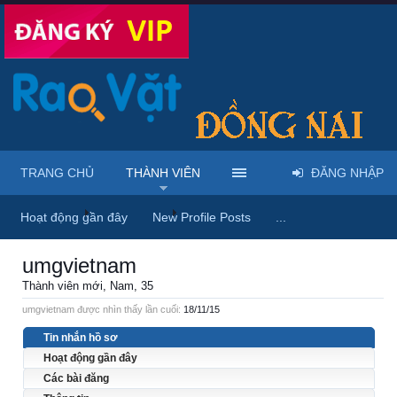
TRANG CHỦ
THÀNH VIÊN
ĐĂNG NHẬP
Trang chủ
Thành viên
umgvietnam
Hoạt động gần đây
New Profile Posts
...
umgvietnam
Thành viên mới
, Nam, 35
umgvietnam được nhìn thấy lần cuối:
18/11/15
Tin nhắn hồ sơ
Hoạt động gần đây
Các bài đăng