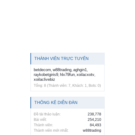
THÀNH VIÊN TRỰC TUYẾN
betdecom
w88trading
aghgin1
,
,
,
raykobetgiris9
hlx79fun
xoilacxotv
,
,
,
xoilaclivebiz
Tổng: 8 (Thành viên: 7, Khách: 1, Bots: 0)
THỐNG KÊ DIỄN ĐÀN
Đề tài thảo luận:
238,778
Bài viết:
254,210
Thành viên:
84,493
Thành viên mới nhất:
w88trading