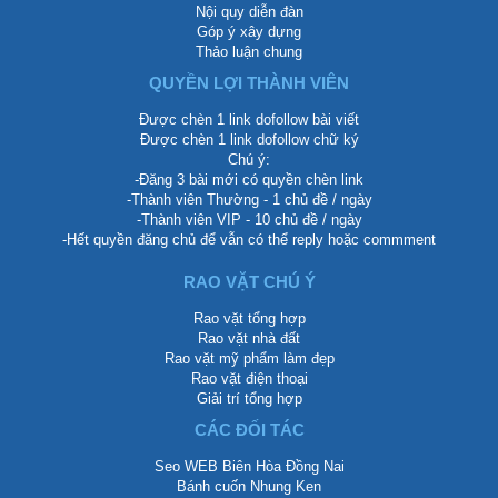
Nội quy diễn đàn
Góp ý xây dựng
Thảo luận chung
QUYỀN LỢI THÀNH VIÊN
Được chèn 1 link dofollow bài viết
Được chèn 1 link dofollow chữ ký
Chú ý:
-Đăng 3 bài mới có quyền chèn link
-Thành viên Thường - 1 chủ đề / ngày
-Thành viên VIP - 10 chủ đề / ngày
-Hết quyền đăng chủ để vẫn có thể reply hoặc commment
RAO VẶT CHÚ Ý
Rao vặt tổng hợp
Rao vặt nhà đất
Rao vặt mỹ phẩm làm đẹp
Rao vặt điện thoại
Giải trí tổng hợp
CÁC ĐỐI TÁC
Seo WEB Biên Hòa Đồng Nai
Bánh cuốn Nhung Ken