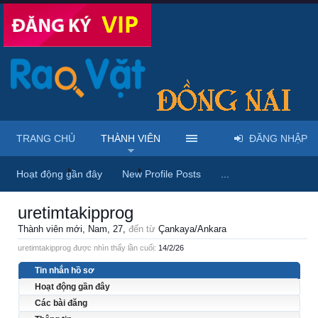
TRANG CHỦ
THÀNH VIÊN
ĐĂNG NHẬP
Trang chủ
Thành viên
uretimtakipprog
Hoạt động gần đây
New Profile Posts
...
uretimtakipprog
Thành viên mới
, Nam, 27,
đến từ
Çankaya/Ankara
uretimtakipprog được nhìn thấy lần cuối:
14/2/26
Tin nhắn hồ sơ
Hoạt động gần đây
Các bài đăng