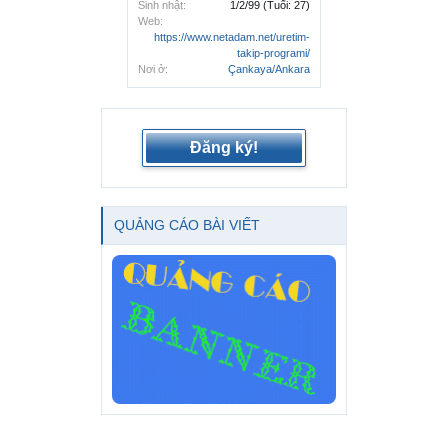
Sinh nhật:
1/2/99
(Tuổi: 27)
Web:
https://www.netadam.net/uretim-
takip-programi/
Nơi ở:
Çankaya/Ankara
Đăng ký!
QUẢNG CÁO BÀI VIẾT