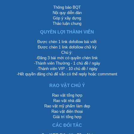
Thông báo BQT
Nội quy diễn đàn
Góp ý xây dựng
Thảo luận chung
QUYỀN LỢI THÀNH VIÊN
Được chèn 1 link dofollow bài viết
Được chèn 1 link dofollow chữ ký
Chú ý:
-Đăng 3 bài mới có quyền chèn link
-Thành viên Thường - 1 chủ đề / ngày
-Thành viên VIP - 10 chủ đề / ngày
-Hết quyền đăng chủ để vẫn có thể reply hoặc commment
RAO VẶT CHÚ Ý
Rao vặt tổng hợp
Rao vặt nhà đất
Rao vặt mỹ phẩm làm đẹp
Rao vặt điện thoại
Giải trí tổng hợp
CÁC ĐỐI TÁC