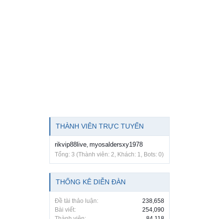
THÀNH VIÊN TRỰC TUYẾN
rikvip88live
myosaldersxy1978
,
Tổng: 3 (Thành viên: 2, Khách: 1, Bots: 0)
THỐNG KÊ DIỄN ĐÀN
Đề tài thảo luận:
238,658
Bài viết:
254,090
Thành viên:
84,118