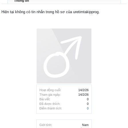
Thông tin
Hiện tại không có tin nhắn trong hồ sơ của uretimtakipprog.
Hoạt động cuối:
14/2/26
Tham gia ngày:
14/2/26
Bài viết:
0
Đã được thích:
0
Điểm thành tích:
0
Giới tính:
Nam