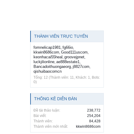
THÀNH VIÊN TRỰC TUYẾN
fomnelicap1981
fg66io
,
,
kkwin8686com
Good111uscom
,
,
keonhacai55heal
groovejpnet
,
,
luckjilionline
ae888estate1
,
,
Bancadoithuongaeorg
j8827com
,
,
qishuibaocomcn
Tổng: 12 (Thành viên: 11, Khách: 1, Bots:
0)
THỐNG KÊ DIỄN ĐÀN
Đề tài thảo luận:
238,772
Bài viết:
254,204
Thành viên:
84,428
Thành viên mới nhất:
kkwin8686com