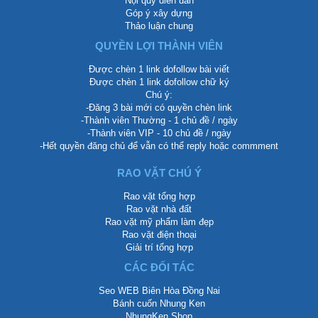
Nội quy diễn đàn
Góp ý xây dựng
Thảo luận chung
QUYỀN LỢI THÀNH VIÊN
Được chèn 1 link dofollow bài viết
Được chèn 1 link dofollow chữ ký
Chú ý:
-Đăng 3 bài mới có quyền chèn link
-Thành viên Thường - 1 chủ đề / ngày
-Thành viên VIP - 10 chủ đề / ngày
-Hết quyền đăng chủ để vẫn có thể reply hoặc commment
RAO VẶT CHÚ Ý
Rao vặt tổng hợp
Rao vặt nhà đất
Rao vặt mỹ phẩm làm đẹp
Rao vặt điện thoại
Giải trí tổng hợp
CÁC ĐỐI TÁC
Seo WEB Biên Hòa Đồng Nai
Bánh cuốn Nhung Ken
NhungKen Shop