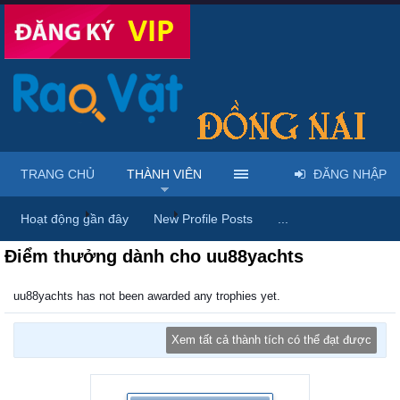
TRANG CHỦ
THÀNH VIÊN
ĐĂNG NHẬP
Trang chủ
Thành viên
uu88yachts
Hoạt động gần đây
New Profile Posts
...
Điểm thưởng dành cho uu88yachts
uu88yachts has not been awarded any trophies yet.
Xem tất cả thành tích có thể đạt được