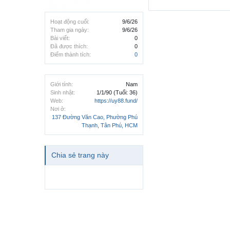
Hoạt động cuối:
9/6/26
Tham gia ngày:
9/6/26
Bài viết:
0
Đã được thích:
0
Điểm thành tích:
0
Giới tính:
Nam
Sinh nhật:
1/1/90
(Tuổi: 36)
Web:
https://uy88.fund/
Nơi ở:
137 Đường Văn Cao, Phường Phú
Thạnh, Tân Phú, HCM
Chia sẻ trang này