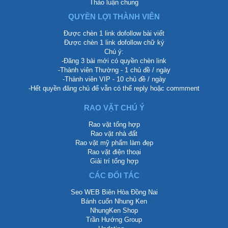
Thảo luận chung
QUYỀN LỢI THÀNH VIÊN
Được chèn 1 link dofollow bài viết
Được chèn 1 link dofollow chữ ký
Chú ý:
-Đăng 3 bài mới có quyền chèn link
-Thành viên Thường - 1 chủ đề / ngày
-Thành viên VIP - 10 chủ đề / ngày
-Hết quyền đăng chủ để vẫn có thể reply hoặc commment
RAO VẶT CHÚ Ý
Rao vặt tổng hợp
Rao vặt nhà đất
Rao vặt mỹ phẩm làm đẹp
Rao vặt điện thoại
Giải trí tổng hợp
CÁC ĐỐI TÁC
Seo WEB Biên Hòa Đồng Nai
Bánh cuốn Nhung Ken
NhungKen Shop
Trần Hướng Group