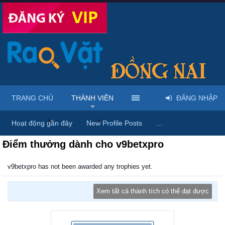
TRANG CHỦ
THÀNH VIÊN
ĐĂNG NHẬP
Trang chủ
Thành viên
v9betxpro
Hoạt động gần đây
New Profile Posts
...
Điểm thưởng dành cho v9betxpro
v9betxpro has not been awarded any trophies yet.
Xem tất cả thành tích có thể đạt được