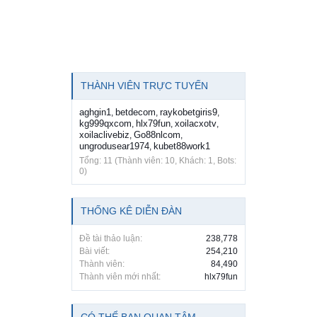
THÀNH VIÊN TRỰC TUYẾN
aghgin1
betdecom
raykobetgiris9
,
,
,
kg999qxcom
hlx79fun
xoilacxotv
,
,
,
xoilaclivebiz
Go88nlcom
,
,
ungrodusear1974
kubet88work1
,
Tổng: 11 (Thành viên: 10, Khách: 1, Bots:
0)
THỐNG KÊ DIỄN ĐÀN
Đề tài thảo luận:
238,778
Bài viết:
254,210
Thành viên:
84,490
Thành viên mới nhất:
hlx79fun