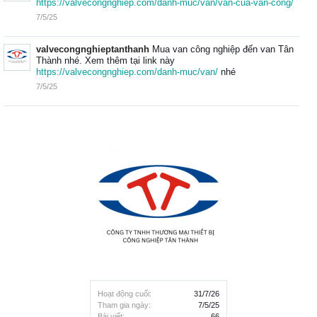
https://valvecongnghiep.com/danh-muc/van/van-cua-van-cong/
7/5/25
valvecongnghieptanthanh
Mua van công nghiệp đến van Tân
Thành nhé. Xem thêm tại link này
https://valvecongnghiep.com/danh-muc/van/
nhé
7/5/25
Hoạt động cuối:
31/7/26
Tham gia ngày:
7/5/25
Bài viết:
66