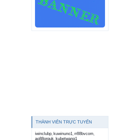
THÀNH VIÊN TRỰC TUYẾN
iwinclubp
kuwinuno1
rr88bvcom
,
,
,
ao88orguk
kubetwang1
,