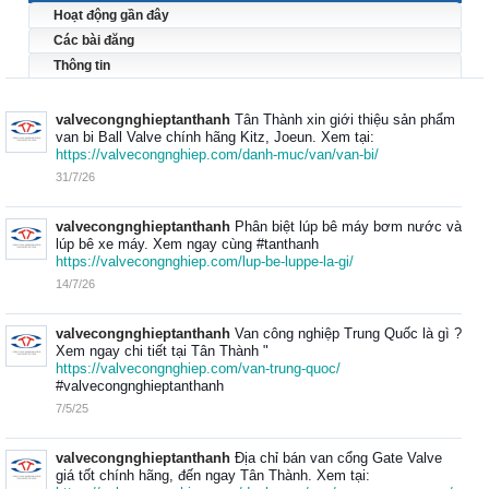
Hoạt động gần đây
Các bài đăng
Thông tin
valvecongnghieptanthanh
Tân Thành xin giới thiệu sản phẩm
van bi Ball Valve chính hãng Kitz, Joeun. Xem tại:
https://valvecongnghiep.com/danh-muc/van/van-bi/
31/7/26
valvecongnghieptanthanh
Phân biệt lúp bê máy bơm nước và
lúp bê xe máy. Xem ngay cùng #tanthanh
https://valvecongnghiep.com/lup-be-luppe-la-gi/
14/7/26
valvecongnghieptanthanh
Van công nghiệp Trung Quốc là gì ?
Xem ngay chi tiết tại Tân Thành "
https://valvecongnghiep.com/van-trung-quoc/
#valvecongnghieptanthanh
7/5/25
valvecongnghieptanthanh
Địa chỉ bán van cổng Gate Valve
giá tốt chính hãng, đến ngay Tân Thành. Xem tại: