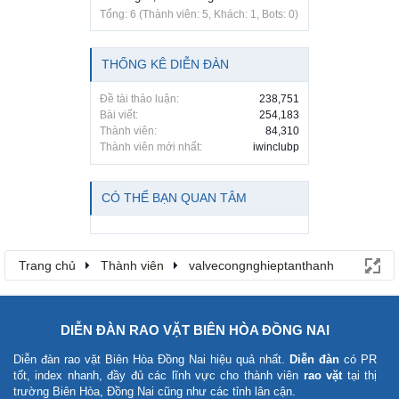
Tổng: 6 (Thành viên: 5, Khách: 1, Bots: 0)
THỐNG KÊ DIỄN ĐÀN
Đề tài thảo luận:
238,751
Bài viết:
254,183
Thành viên:
84,310
Thành viên mới nhất:
iwinclubp
CÓ THỂ BẠN QUAN TÂM
Trang chủ
Thành viên
valvecongnghieptanthanh
DIỄN ĐÀN RAO VẶT BIÊN HÒA ĐỒNG NAI
Diễn đàn rao vặt Biên Hòa Đồng Nai
hiệu quả nhất.
Diễn đàn
có PR
tốt, index nhanh, đầy đủ các lĩnh vực cho thành viên
rao vặt
tại thị
trường Biên Hòa, Đồng Nai cũng như các tỉnh lân cận.