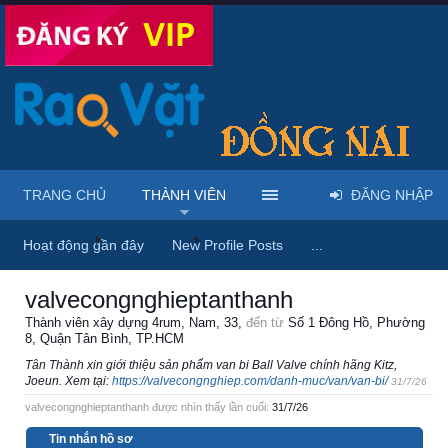
TRANG CHỦ
THÀNH VIÊN
ĐĂNG NHẬP
Trang chủ
Thành viên
valvecongnghieptanthanh
Hoạt động gần đây
New Profile Posts
...
valvecongnghieptanthanh
Thành viên xây dựng 4rum
, Nam, 33,
đến từ
Số 1 Đông Hồ, Phường
8, Quận Tân Bình, TP.HCM
Tân Thành xin giới thiệu sản phẩm van bi Ball Valve chính hãng Kitz,
Joeun. Xem tại:
https://valvecongnghiep.com/danh-muc/van/van-bi/
31/7/26
valvecongnghieptanthanh được nhìn thấy lần cuối:
31/7/26
Tin nhắn hồ sơ