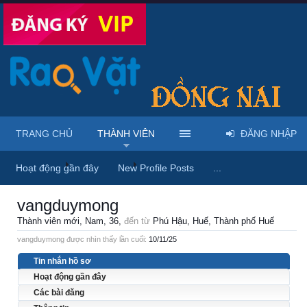
TRANG CHỦ
THÀNH VIÊN
ĐĂNG NHẬP
Trang chủ
Thành viên
vangduymong
Hoạt động gần đây
New Profile Posts
...
vangduymong
Thành viên mới
, Nam, 36,
đến từ
Phú Hậu, Huế, Thành phố Huế
vangduymong được nhìn thấy lần cuối:
10/11/25
Tin nhắn hồ sơ
Hoạt động gần đây
Các bài đăng