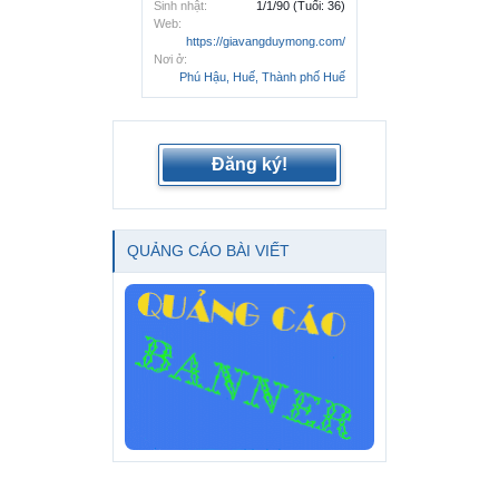
Sinh nhật:
1/1/90
(Tuổi: 36)
Web:
https://giavangduymong.com/
Nơi ở:
Phú Hậu, Huế, Thành phố Huế
Đăng ký!
QUẢNG CÁO BÀI VIẾT