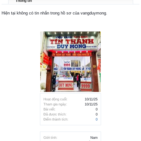
Thông tin
Hiện tại không có tin nhắn trong hồ sơ của vangduymong.
Hoạt động cuối:
10/11/25
Tham gia ngày:
10/11/25
Bài viết:
0
Đã được thích:
0
Điểm thành tích:
0
Giới tính:
Nam