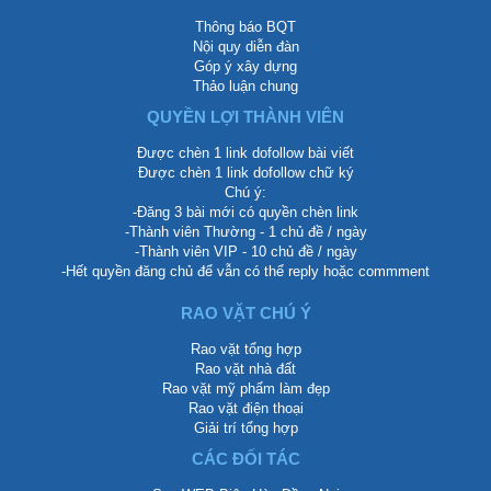
Thông báo BQT
Nội quy diễn đàn
Góp ý xây dựng
Thảo luận chung
QUYỀN LỢI THÀNH VIÊN
Được chèn 1 link dofollow bài viết
Được chèn 1 link dofollow chữ ký
Chú ý:
-Đăng 3 bài mới có quyền chèn link
-Thành viên Thường - 1 chủ đề / ngày
-Thành viên VIP - 10 chủ đề / ngày
-Hết quyền đăng chủ để vẫn có thể reply hoặc commment
RAO VẶT CHÚ Ý
Rao vặt tổng hợp
Rao vặt nhà đất
Rao vặt mỹ phẩm làm đẹp
Rao vặt điện thoại
Giải trí tổng hợp
CÁC ĐỐI TÁC