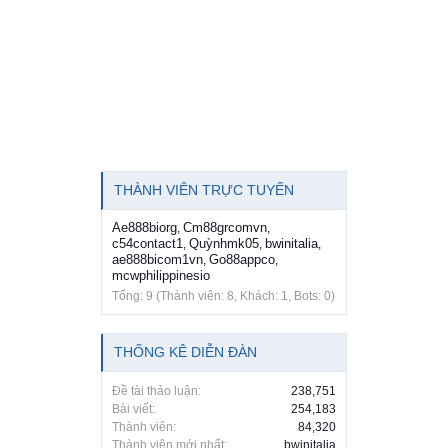
THÀNH VIÊN TRỰC TUYẾN
Ae888biorg
Cm88grcomvn
,
,
c54contact1
Quỳnhmk05
bwinitalia
,
,
,
ae888bicom1vn
Go88appco
,
,
mcwphilippinesio
Tổng: 9 (Thành viên: 8, Khách: 1, Bots: 0)
THỐNG KÊ DIỄN ĐÀN
Đề tài thảo luận:
238,751
Bài viết:
254,183
Thành viên:
84,320
Thành viên mới nhất:
bwinitalia