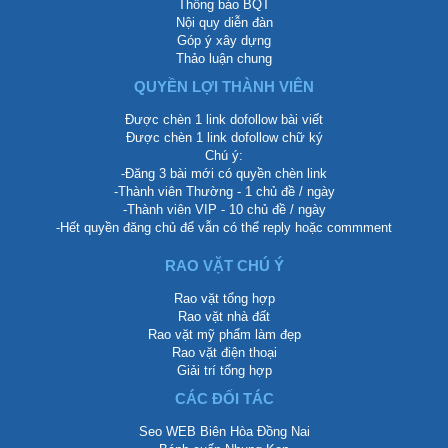
Thông báo BQT
Nội quy diễn đàn
Góp ý xây dựng
Thảo luận chung
QUYỀN LỢI THÀNH VIÊN
Được chèn 1 link dofollow bài viết
Được chèn 1 link dofollow chữ ký
Chú ý:
-Đăng 3 bài mới có quyền chèn link
-Thành viên Thường - 1 chủ đề / ngày
-Thành viên VIP - 10 chủ đề / ngày
-Hết quyền đăng chủ để vẫn có thể reply hoặc commment
RAO VẶT CHÚ Ý
Rao vặt tổng hợp
Rao vặt nhà đất
Rao vặt mỹ phẩm làm đẹp
Rao vặt điện thoại
Giải trí tổng hợp
CÁC ĐỐI TÁC
Seo WEB Biên Hòa Đồng Nai