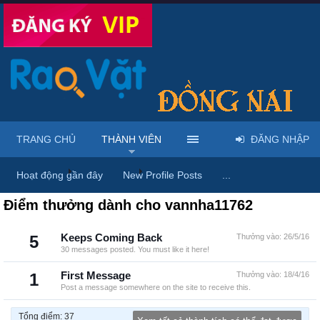
TRANG CHỦ
THÀNH VIÊN
ĐĂNG NHẬP
Trang chủ
Thành viên
vannha11762
Hoạt động gần đây
New Profile Posts
...
Điểm thưởng dành cho vannha11762
5
Keeps Coming Back
Thưởng vào:
26/5/16
30 messages posted. You must like it here!
1
First Message
Thưởng vào:
18/4/16
Post a message somewhere on the site to receive this.
Tổng điểm: 37