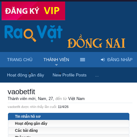
TRANG CHỦ
THÀNH VIÊN
ĐĂNG NHẬP
Trang chủ
Thành viên
vaobetfit
Hoạt động gần đây
New Profile Posts
...
vaobetfit
Thành viên mới
, Nam, 27,
đến từ
Việt Nam
vaobetfit được nhìn thấy lần cuối:
11/4/26
Tin nhắn hồ sơ
Hoạt động gần đây
Các bài đăng