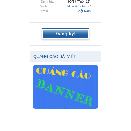
Sinh nhật:
3/3/99
(Tuổi: 27)
Web:
https://vaobet.fit/
Nơi ở:
Việt Nam
Đăng ký!
QUẢNG CÁO BÀI VIẾT