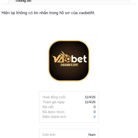
Thông tin
Hiện tại không có tin nhắn trong hồ sơ của vaobetfit.
Hoạt động cuối:
11/4/26
Tham gia ngày:
11/4/26
Bài viết:
0
Đã được thích:
0
Điểm thành tích:
0
Giới tính:
Nam