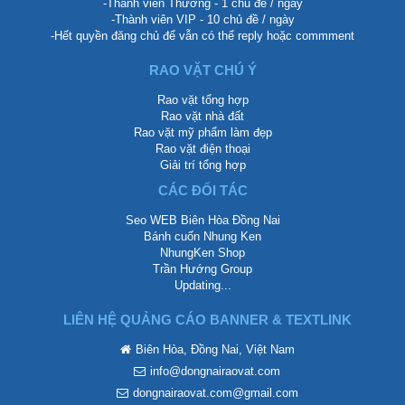
-Thành viên Thường - 1 chủ đề / ngày
-Thành viên VIP - 10 chủ đề / ngày
-Hết quyền đăng chủ để vẫn có thể reply hoặc commment
RAO VẶT CHÚ Ý
Rao vặt tổng hợp
Rao vặt nhà đất
Rao vặt mỹ phẩm làm đẹp
Rao vặt điện thoại
Giải trí tổng hợp
CÁC ĐỐI TÁC
Seo WEB Biên Hòa Đồng Nai
Bánh cuốn Nhung Ken
NhungKen Shop
Trần Hướng Group
Updating...
LIÊN HỆ QUẢNG CÁO BANNER & TEXTLINK
Biên Hòa, Đồng Nai, Việt Nam
info@dongnairaovat.com
dongnairaovat.com@gmail.com