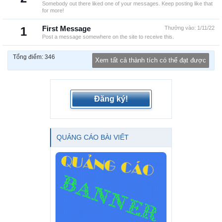
Somebody out there liked one of your messages. Keep posting like that
for more!
1
First Message
Thưởng vào:
1/11/22
Post a message somewhere on the site to receive this.
Tổng điểm: 346
Xem tất cả thành tích có thể đạt được
Đăng ký!
QUẢNG CÁO BÀI VIẾT