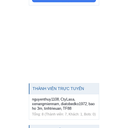
THÀNH VIÊN TRỰC TUYẾN
nguyenthuy1108
CtyLasa
,
,
xenangmiennam
diatobedko1972
bao
,
,
ho 3m
tinhtrieuan
TF88
,
,
Tổng: 8 (Thành viên: 7, Khách: 1, Bots: 0)