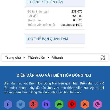
THỐNG KÊ DIỄN ĐÀN
Đề tài thảo luận:
238,670
Bài viết:
254,102
Thành viên:
84,126
Thành viên mới nhất:
diatobedko1972
CÓ THỂ BẠN QUAN TÂM
Trang chủ
Thành viên
Vihanh
DIỄN ĐÀN RAO VẶT BIÊN HÒA ĐỒNG NAI
Diễn đàn rao vặt Biên Hòa Đồng Nai
hiệu quả nhất.
Diễn đàn
có PR
tốt, index nhanh, đầy đủ các lĩnh vực cho thành viên
rao vặt
tại thị
trường Biên Hòa, Đồng Nai cũng như các tỉnh lân cận.