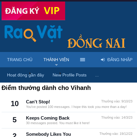
TRANG CHỦ
THÀNH VIÊN
ĐĂNG NHẬP
Trang chủ
Thành viên
Vihanh
Hoạt động gần đây
New Profile Posts
...
Điểm thưởng dành cho Vihanh
10
Can't Stop!
Thưởng vào:
9/10/23
You've posted 100 messages. I hope this took you more than a day!
5
Keeps Coming Back
Thưởng vào:
14/3/23
30 messages posted. You must like it here!
2
Somebody Likes You
Thưởng vào:
19/12/22