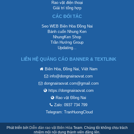
Rao vặt điện thoại
Giải trí tổng hợp
CÁC ĐỐI TÁC
Seo WEB Biên Hòa Đồng Nai
Bánh cuốn Nhung Ken
NhungKen Shop
Trần Hướng Group
Updating...
LIÊN HỆ QUẢNG CÁO BANNER & TEXTLINK
Biên Hòa, Đồng Nai, Việt Nam
info@dongnairaovat.com
dongnairaovat.com@gmail.com
https://dongnairaovat.com
Rao vặt Đồng Nai
Zalo: 0937 734 799
Telegram: TranHuongCloud
Phát triển bởi
Diễn đàn rao vặt Biên Hòa
Team. Chúng tôi không chịu trách
nhiệm mội nội dung thành viên đăng lên.