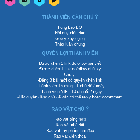
THÀNH VIÊN CẦN CHÚ Ý
Thông báo BQT
Nội quy diễn đàn
Góp ý xây dựng
Thảo luận chung
QUYỀN LỢI THÀNH VIÊN
Được chèn 1 link dofollow bài viết
Được chèn 1 link dofollow chữ ký
Chú ý:
-Đăng 3 bài mới có quyền chèn link
-Thành viên Thường - 1 chủ đề / ngày
-Thành viên VIP - 10 chủ đề / ngày
-Hết quyền đăng chủ để vẫn có thể reply hoặc commment
RAO VẶT CHÚ Ý
Rao vặt tổng hợp
Rao vặt nhà đất
Rao vặt mỹ phẩm làm đẹp
Rao vặt điện thoại