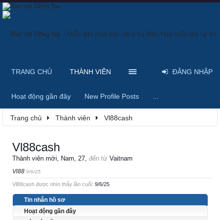
TRANG CHỦ
THÀNH VIÊN
ĐĂNG NHẬP
Hoạt động gần đây
New Profile Posts
...
Trang chủ
Thành viên
Vl88cash
Vl88cash
Thành viên mới
, Nam, 27,
đến từ
Vaitnam
Vl88
9/6/25
Vl88cash được nhìn thấy lần cuối:
9/6/25
Tin nhắn hồ sơ
Hoạt động gần đây