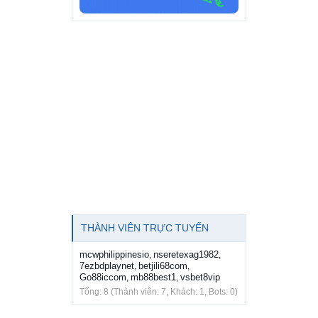
THÀNH VIÊN TRỰC TUYẾN
mcwphilippinesio
nseretexag1982
,
,
7ezbdplaynet
betjili68com
,
,
Go88iccom
mb88best1
vsbet8vip
,
,
Tổng: 8 (Thành viên: 7, Khách: 1, Bots: 0)