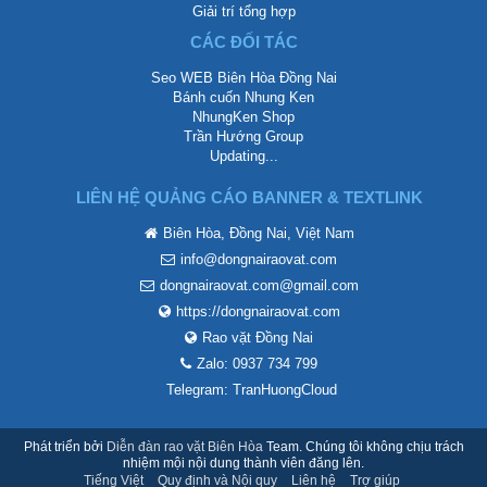
Giải trí tổng hợp
CÁC ĐỐI TÁC
Seo WEB Biên Hòa Đồng Nai
Bánh cuốn Nhung Ken
NhungKen Shop
Trần Hướng Group
Updating...
LIÊN HỆ QUẢNG CÁO BANNER & TEXTLINK
Biên Hòa, Đồng Nai, Việt Nam
info@dongnairaovat.com
dongnairaovat.com@gmail.com
https://dongnairaovat.com
Rao vặt Đồng Nai
Zalo: 0937 734 799
Telegram: TranHuongCloud
Phát triển bởi
Diễn đàn rao vặt Biên Hòa
Team. Chúng tôi không chịu trách
nhiệm mội nội dung thành viên đăng lên.
Tiếng Việt
Quy định và Nội quy
Liên hệ
Trợ giúp