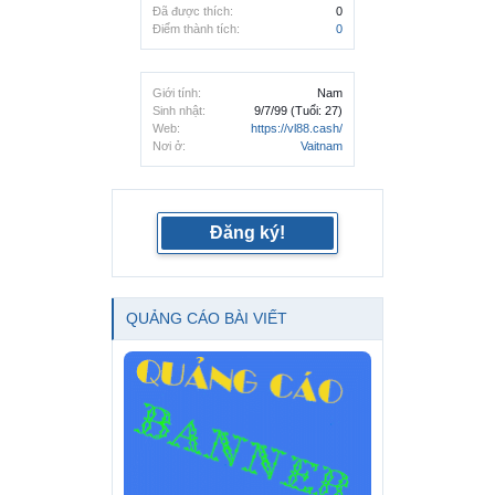
Đã được thích:
0
Điểm thành tích:
0
Giới tính:
Nam
Sinh nhật:
9/7/99
(Tuổi: 27)
Web:
https://vl88.cash/
Nơi ở:
Vaitnam
Đăng ký!
QUẢNG CÁO BÀI VIẾT