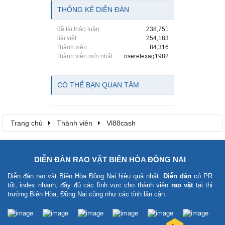
THỐNG KÊ DIỄN ĐÀN
Đề tài thảo luận:
238,751
Bài viết:
254,183
Thành viên:
84,316
Thành viên mới nhất:
nseretexag1982
CÓ THỂ BẠN QUAN TÂM
Trang chủ
Thành viên
Vl88cash
DIỄN ĐÀN RAO VẶT BIÊN HÒA ĐỒNG NAI
Diễn đàn rao vặt Biên Hòa Đồng Nai
hiệu quả nhất.
Diễn đàn
có PR
tốt, index nhanh, đầy đủ các lĩnh vực cho thành viên
rao vặt
tại thị
trường Biên Hòa, Đồng Nai cũng như các tỉnh lân cận.