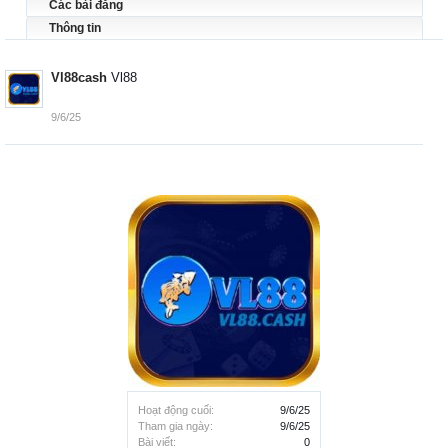
Các bài đăng
Thông tin
Vl88cash
Vl88
9/6/25
Hoạt động cuối:
9/6/25
Tham gia ngày:
9/6/25
Bài viết:
0