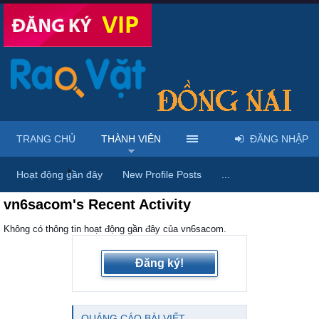
TRANG CHỦ
THÀNH VIÊN
ĐĂNG NHẬP
Trang chủ
Thành viên
Hoạt động gần đây
New Profile Posts
...
vn6sacom's Recent Activity
Không có thông tin hoạt động gần đây của vn6sacom.
Đăng ký!
QUẢNG CÁO BÀI VIẾT