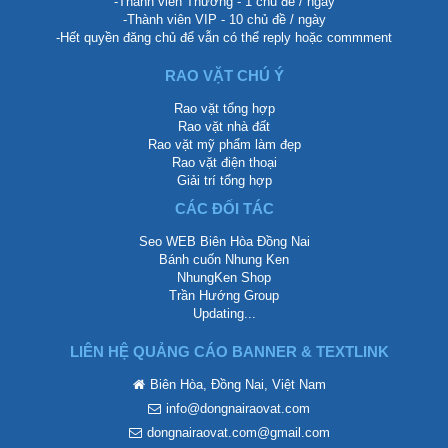
-Thành viên Thường - 1 chủ đề / ngày
-Thành viên VIP - 10 chủ đề / ngày
-Hết quyền đăng chủ để vẫn có thể reply hoặc commment
RAO VẶT CHÚ Ý
Rao vặt tổng hợp
Rao vặt nhà đất
Rao vặt mỹ phẩm làm đẹp
Rao vặt điện thoại
Giải trí tổng hợp
CÁC ĐỐI TÁC
Seo WEB Biên Hòa Đồng Nai
Bánh cuốn Nhung Ken
NhungKen Shop
Trần Hướng Group
Updating...
LIÊN HỆ QUẢNG CÁO BANNER & TEXTLINK
Biên Hòa, Đồng Nai, Việt Nam
info@dongnairaovat.com
dongnairaovat.com@gmail.com