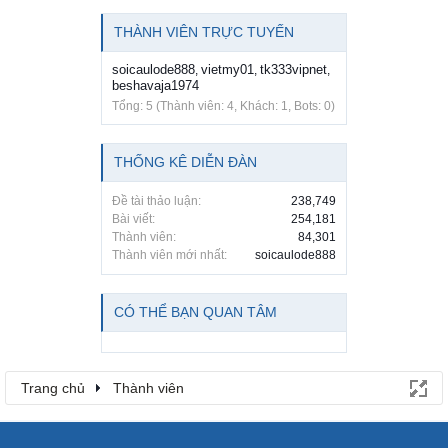
THÀNH VIÊN TRỰC TUYẾN
soicaulode888
vietmy01
tk333vipnet
,
,
,
beshavaja1974
Tổng: 5 (Thành viên: 4, Khách: 1, Bots: 0)
THỐNG KÊ DIỄN ĐÀN
Đề tài thảo luận:
238,749
Bài viết:
254,181
Thành viên:
84,301
Thành viên mới nhất:
soicaulode888
CÓ THỂ BẠN QUAN TÂM
Trang chủ
Thành viên