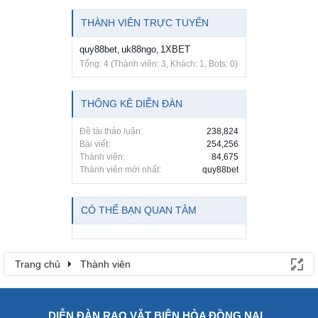
THÀNH VIÊN TRỰC TUYẾN
quy88bet
uk88ngo
1XBET
,
,
Tổng: 4 (Thành viên: 3, Khách: 1, Bots: 0)
THỐNG KÊ DIỄN ĐÀN
Đề tài thảo luận:
238,824
Bài viết:
254,256
Thành viên:
84,675
Thành viên mới nhất:
quy88bet
CÓ THỂ BẠN QUAN TÂM
Trang chủ
Thành viên
DIỄN ĐÀN RAO VẶT BIÊN HÒA ĐỒNG NAI