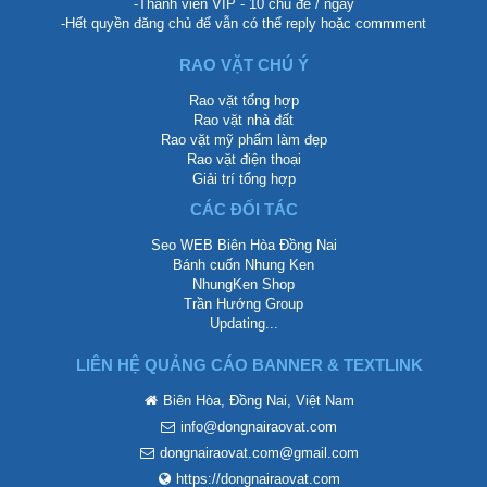
-Thành viên VIP - 10 chủ đề / ngày
-Hết quyền đăng chủ để vẫn có thể reply hoặc commment
RAO VẶT CHÚ Ý
Rao vặt tổng hợp
Rao vặt nhà đất
Rao vặt mỹ phẩm làm đẹp
Rao vặt điện thoại
Giải trí tổng hợp
CÁC ĐỐI TÁC
Seo WEB Biên Hòa Đồng Nai
Bánh cuốn Nhung Ken
NhungKen Shop
Trần Hướng Group
Updating...
LIÊN HỆ QUẢNG CÁO BANNER & TEXTLINK
Biên Hòa, Đồng Nai, Việt Nam
info@dongnairaovat.com
dongnairaovat.com@gmail.com
https://dongnairaovat.com