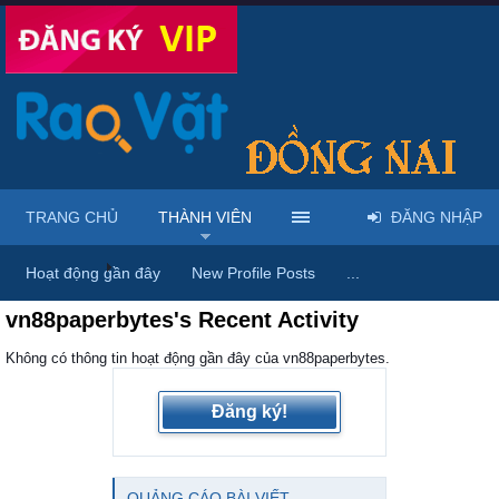
TRANG CHỦ
THÀNH VIÊN
ĐĂNG NHẬP
Trang chủ
Thành viên
Hoạt động gần đây
New Profile Posts
...
vn88paperbytes's Recent Activity
Không có thông tin hoạt động gần đây của vn88paperbytes.
Đăng ký!
QUẢNG CÁO BÀI VIẾT