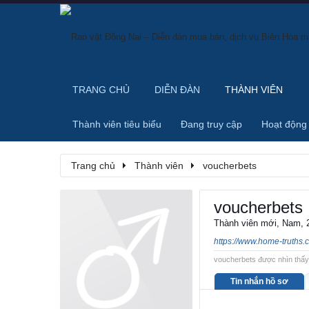
TRANG CHỦ
DIỄN ĐÀN
THÀNH VIÊN
Thành viên tiêu biểu
Đang truy cập
Hoạt động
Trang chủ
Thành viên
voucherbets
voucherbets
Thành viên mới
, Nam, 
https://www.home-truth
voucherbets được nhìn thấy 
Tin nhắn hồ sơ