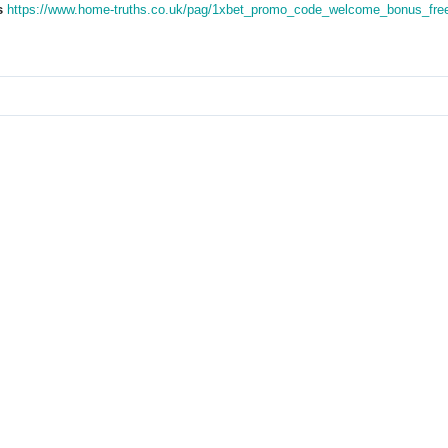
s
https://www.home-truths.co.uk/pag/1xbet_promo_code_welcome_bonus_fre