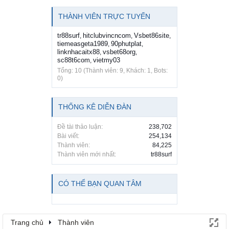
THÀNH VIÊN TRỰC TUYẾN
tr88surf
hitclubvincncom
Vsbet86site
,
,
,
tiemeasgeta1989
90phutplat
,
,
linknhacaitx88
vsbet68org
,
,
sc88t6com
vietmy03
,
Tổng: 10 (Thành viên: 9, Khách: 1, Bots:
0)
THỐNG KÊ DIỄN ĐÀN
Đề tài thảo luận:
238,702
Bài viết:
254,134
Thành viên:
84,225
Thành viên mới nhất:
tr88surf
CÓ THỂ BẠN QUAN TÂM
Trang chủ
Thành viên