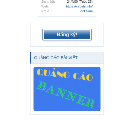
Sinh nhật:
24/4/00
(Tuổi: 26)
Web:
https://vsbets.info/
Nơi ở:
Viet Nam
Đăng ký!
QUẢNG CÁO BÀI VIẾT