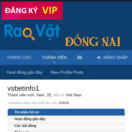
TRANG CHỦ
THÀNH VIÊN
ĐĂNG NHẬP
Trang chủ
Thành viên
vsbetinfo1
Hoạt động gần đây
New Profile Posts
...
vsbetinfo1
Thành viên mới
, Nam, 26,
đến từ
Viet Nam
vsbetinfo1 được nhìn thấy lần cuối:
22/5/26
Tin nhắn hồ sơ
Hoạt động gần đây
Các bài đăng