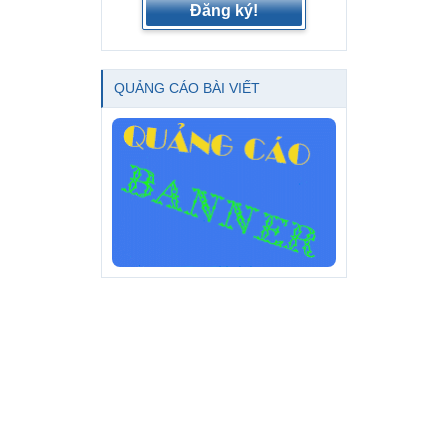
Đăng ký!
QUẢNG CÁO BÀI VIẾT