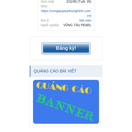
Sinh nhật:
2/11/00
(Tuổi: 25)
Web:
https://vungtaupearlhungthinh.com.
vn/
Nơi ở:
Viet nam
Nghề nghiệp:
VŨNG TÀU PEARL
Đăng ký!
QUẢNG CÁO BÀI VIẾT