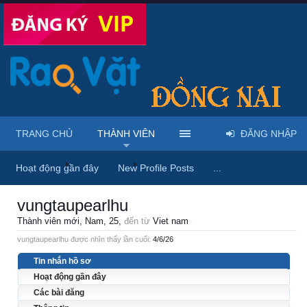
TRANG CHỦ
THÀNH VIÊN
ĐĂNG NHẬP
Trang chủ
Thành viên
vungtaupearlhu
Hoạt động gần đây
New Profile Posts
...
vungtaupearlhu
Thành viên mới
, Nam, 25,
đến từ
Viet nam
vungtaupearlhu được nhìn thấy lần cuối:
4/6/26
Tin nhắn hồ sơ
Hoạt động gần đây
Các bài đăng