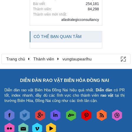
Bài viết:
254,181
Thành viên:
84,298
Thành viên mới nhất:
afastrategicconsultancy
CÓ THỂ BẠN QUAN TÂM
Trang chủ
Thành viên
vungtaupearlhu
DIỄN ĐÀN RAO VẶT BIÊN HÒA ĐỒNG NAI
Diễn đàn rao vặt Biên Hòa Đồng Nai
hiệu quả nhất.
Diễn đàn
có PR
tốt, index nhanh, đầy đủ các lĩnh vực cho thành viên
rao vặt
tại thị
trường Biên Hòa, Đồng Nai cũng như các tỉnh lân cận.