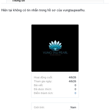
Thông tin
Hiện tại không có tin nhắn trong hồ sơ của vungtaupearlhu.
Hoạt động cuối:
4/6/26
Tham gia ngày:
4/6/26
Bài viết:
0
Đã được thích:
0
Điểm thành tích:
0
Giới tính:
Nam