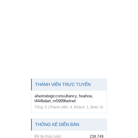
THÀNH VIÊN TRỰC TUYẾN
afastrategicconsultancy
hoahoa
,
,
l444bdart
m5999betnet
,
Tổng: 5 (Thành viên: 4, Khách: 1, Bots: 0)
THỐNG KÊ DIỄN ĐÀN
Đề tài thảo luận:
238,749