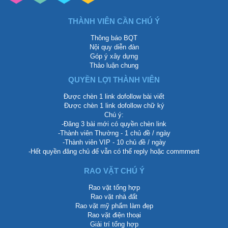
THÀNH VIÊN CẦN CHÚ Ý
Thông báo BQT
Nội quy diễn đàn
Góp ý xây dựng
Thảo luận chung
QUYỀN LỢI THÀNH VIÊN
Được chèn 1 link dofollow bài viết
Được chèn 1 link dofollow chữ ký
Chú ý:
-Đăng 3 bài mới có quyền chèn link
-Thành viên Thường - 1 chủ đề / ngày
-Thành viên VIP - 10 chủ đề / ngày
-Hết quyền đăng chủ để vẫn có thể reply hoặc commment
RAO VẶT CHÚ Ý
Rao vặt tổng hợp
Rao vặt nhà đất
Rao vặt mỹ phẩm làm đẹp
Rao vặt điện thoại
Giải trí tổng hợp