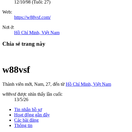
12/10/98
(Tuổi: 27)
Web:
https://w88vsf.com/
Nơi ở:
Hồ Chí Minh, Việt Nam
Chia sẻ trang này
w88vsf
Thành viên mới
, Nam, 27,
đến từ
Hồ Chí Minh, Việt Nam
w88vsf được nhìn thấy lần cuối:
13/5/26
Tin nhắn hồ sơ
Hoạt động gần đây
Các bài đăng
Thông tin