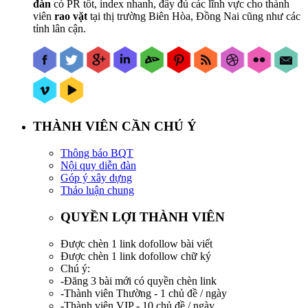
đàn
có PR tốt, index nhanh, đầy đủ các lĩnh vực cho thành
viên
rao vặt
tại thị trường Biên Hòa, Đồng Nai cũng như các
tỉnh lân cận.
THÀNH VIÊN CẦN CHÚ Ý
Thông báo BQT
Nội quy diễn đàn
Góp ý xây dựng
Thảo luận chung
QUYỀN LỢI THÀNH VIÊN
Được chèn 1 link dofollow bài viết
Được chèn 1 link dofollow chữ ký
Chú ý:
-Đăng 3 bài mới có quyền chèn link
-Thành viên Thường - 1 chủ đề / ngày
-Thành viên VIP - 10 chủ đề / ngày