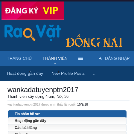
TRANG CHỦ
THÀNH VIÊN
ĐĂNG NHẬP
Trang chủ
Thành viên
wankadatuyenptn2017
Hoạt động gần đây
New Profile Posts
...
wankadatuyenptn2017
Thành viên xây dựng 4rum
, Nữ, 36
wankadatuyenptn2017 được nhìn thấy lần cuối:
15/9/18
Tin nhắn hồ sơ
Hoạt động gần đây
Các bài đăng