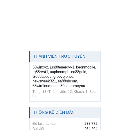
THÀNH VIÊN TRỰC TUYẾN
33winxyz
jun88energyv1
keonmobile
,
,
,
tg88rest1
uuphcomph
ea88gold
,
,
,
Go88appcc
groovejpnet
,
,
newsweek321
ea88nbcom
,
,
68win1comcom
39betcomcyou
,
Tổng: 13 (Thành viên: 12, Khách: 1, Bots:
0)
THỐNG KÊ DIỄN ĐÀN
Đề tài thảo luận:
238,772
Bài viết:
254,204