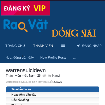
TRANG CHỦ
THÀNH VIÊN
ĐĂNG NHẬP
Trang chủ
Thành viên
warrensuicidevn
Hoạt động gần đây
New Profile Posts
...
warrensuicidevn
Thành viên mới
, Nam, 28,
đến từ
Hanoi
warrensuicidevn được nhìn thấy lần cuối:
22/1/25
Tin nhắn hồ sơ
Hoạt động gần đây
Các bài đăng