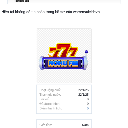
Thông tin
Hiện tại không có tin nhắn trong hồ sơ của warrensuicidevn.
Hoạt động cuối:
22/1/25
Tham gia ngày:
22/1/25
Bài viết:
0
Đã được thích:
0
Điểm thành tích:
0
Giới tính:
Nam