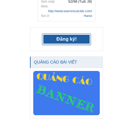
Sinh nhật:
5/2/98
(Tuổi: 28)
Web:
http://www.warrensuicide.com/
Nơi ở:
Hanoi
Đăng ký!
QUẢNG CÁO BÀI VIẾT