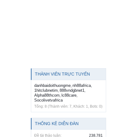
THÀNH VIÊN TRỰC TUYẾN
danhbaidoithuongme
nh88africa
,
,
1hitclubnetim
888vndgbnet1
,
,
Alpha88thcom
lc88care
,
,
Socolivetvafrica
Tổng: 8 (Thành viên: 7, Khách: 1, Bots: 0)
THỐNG KÊ DIỄN ĐÀN
Đề tài thảo luận:
238,781