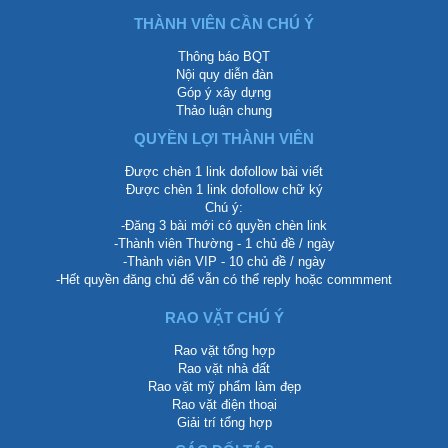
THÀNH VIÊN CẦN CHÚ Ý
Thông báo BQT
Nội quy diễn đàn
Góp ý xây dựng
Thảo luận chung
QUYỀN LỢI THÀNH VIÊN
Được chèn 1 link dofollow bài viết
Được chèn 1 link dofollow chữ ký
Chú ý:
-Đăng 3 bài mới có quyền chèn link
-Thành viên Thường - 1 chủ đề / ngày
-Thành viên VIP - 10 chủ đề / ngày
-Hết quyền đăng chủ để vẫn có thể reply hoặc commment
RAO VẶT CHÚ Ý
Rao vặt tổng hợp
Rao vặt nhà đất
Rao vặt mỹ phẩm làm đẹp
Rao vặt điện thoại
Giải trí tổng hợp