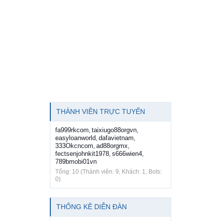
THÀNH VIÊN TRỰC TUYẾN
fa999rkcom
taixiugo88orgvn
,
,
easyloanworld
dafavietnam
,
,
333Okcncom
ad88orgmx
,
,
fectsenjohnkit1978
s666wien4
,
,
789bmobi01vn
Tổng: 10 (Thành viên: 9, Khách: 1, Bots:
0)
THỐNG KÊ DIỄN ĐÀN