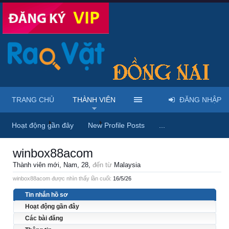
TRANG CHỦ
THÀNH VIÊN
ĐĂNG NHẬP
Trang chủ
Thành viên
winbox88acom
Hoạt động gần đây
New Profile Posts
...
winbox88acom
Thành viên mới
, Nam, 28,
đến từ
Malaysia
winbox88acom được nhìn thấy lần cuối:
16/5/26
Tin nhắn hồ sơ
Hoạt động gần đây
Các bài đăng