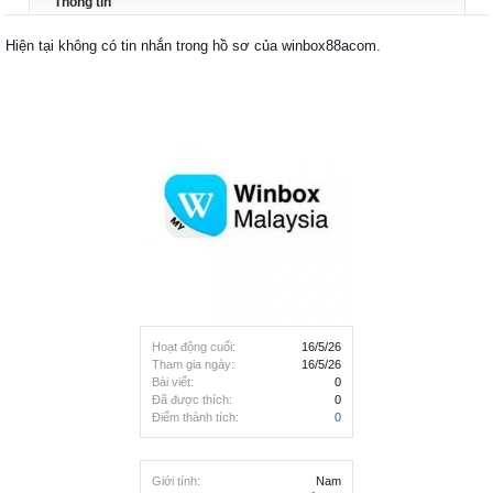
Thông tin
Hiện tại không có tin nhắn trong hồ sơ của winbox88acom.
Hoạt động cuối:
16/5/26
Tham gia ngày:
16/5/26
Bài viết:
0
Đã được thích:
0
Điểm thành tích:
0
Giới tính:
Nam