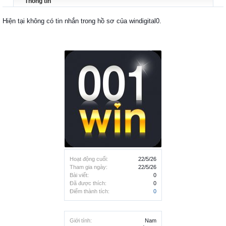
Thông tin
Hiện tại không có tin nhắn trong hồ sơ của windigital0.
Hoạt động cuối:
22/5/26
Tham gia ngày:
22/5/26
Bài viết:
0
Đã được thích:
0
Điểm thành tích:
0
Giới tính:
Nam