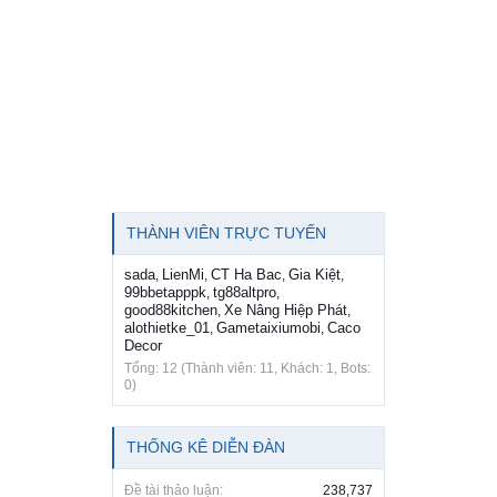
THÀNH VIÊN TRỰC TUYẾN
sada
LienMi
CT Ha Bac
Gia Kiệt
,
,
,
,
99bbetapppk
tg88altpro
,
,
good88kitchen
Xe Nâng Hiệp Phát
,
,
alothietke_01
Gametaixiumobi
Caco
,
,
Decor
Tổng: 12 (Thành viên: 11, Khách: 1, Bots:
0)
THỐNG KÊ DIỄN ĐÀN
Đề tài thảo luận:
238,737