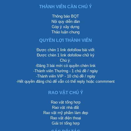
THÀNH VIÊN CẦN CHÚ Ý
Thông báo BQT
Nội quy diễn đàn
Góp ý xây dựng
Thảo luận chung
QUYỀN LỢI THÀNH VIÊN
Được chèn 1 link dofollow bài viết
Được chèn 1 link dofollow chữ ký
Chú ý:
-Đăng 3 bài mới có quyền chèn link
-Thành viên Thường - 1 chủ đề / ngày
-Thành viên VIP - 10 chủ đề / ngày
-Hết quyền đăng chủ để vẫn có thể reply hoặc commment
RAO VẶT CHÚ Ý
Rao vặt tổng hợp
Rao vặt nhà đất
Rao vặt mỹ phẩm làm đẹp
Rao vặt điện thoại
Giải trí tổng hợp