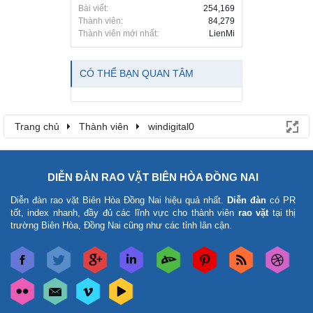
Bài viết:
254,169
Thành viên:
84,279
Thành viên mới nhất:
LienMi
CÓ THỂ BẠN QUAN TÂM
Trang chủ
Thành viên
windigital0
DIỄN ĐÀN RAO VẶT BIÊN HÒA ĐỒNG NAI
Diễn đàn rao vặt Biên Hòa Đồng Nai
hiệu quả nhất.
Diễn đàn
có PR
tốt, index nhanh, đầy đủ các lĩnh vực cho thành viên
rao vặt
tại thị
trường Biên Hòa, Đồng Nai cũng như các tỉnh lân cận.