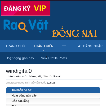
TRANG CHỦ
THÀNH VIÊN
ĐĂNG NHẬP
Trang chủ
Thành viên
windigital0
Hoạt động gần đây
New Profile Posts
...
windigital0
Thành viên mới
, Nam, 26,
đến từ
Brazil
windigital0 được nhìn thấy lần cuối:
22/5/26
Tin nhắn hồ sơ
Hoạt động gần đây
Các bài đăng