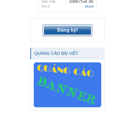
Sinh nhật:
2/3/00
(Tuổi: 26)
Nơi ở:
Brazil
Đăng ký!
QUẢNG CÁO BÀI VIẾT