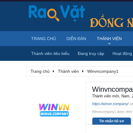
TRANG CHỦ
DIỄN ĐÀN
THÀNH VIÊN
Thành viên tiêu biểu
Đang truy cập
Hoạt động
Trang chủ
Thành viên
Winvncompany1
Winvncompa
Thành viên mới
, Nam, 
https://winvn.company/
28
Winvncompany1 được nhìn th
Tin nhắn hồ sơ