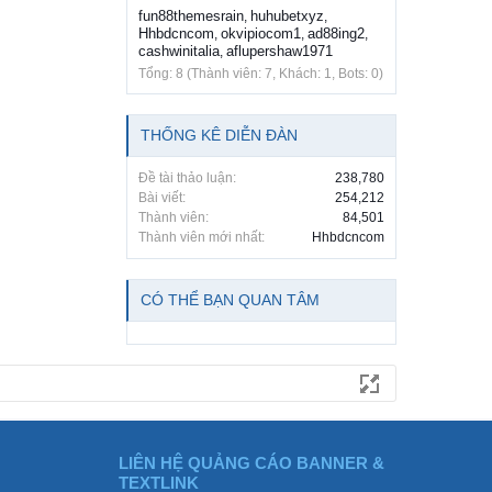
fun88themesrain
huhubetxyz
,
,
Hhbdcncom
okvipiocom1
ad88ing2
,
,
,
cashwinitalia
aflupershaw1971
,
Tổng: 8 (Thành viên: 7, Khách: 1, Bots: 0)
THỐNG KÊ DIỄN ĐÀN
Đề tài thảo luận:
238,780
Bài viết:
254,212
Thành viên:
84,501
Thành viên mới nhất:
Hhbdcncom
CÓ THỂ BẠN QUAN TÂM
LIÊN HỆ QUẢNG CÁO BANNER &
TEXTLINK