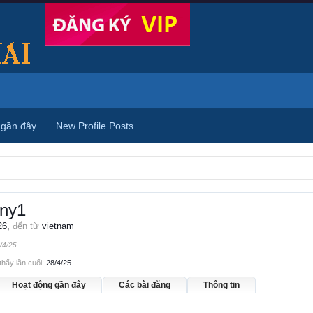
 gần đây
New Profile Posts
ny1
26,
đến từ
vietnam
/4/25
ấy lần cuối:
28/4/25
Hoạt động gần đây
Các bài đăng
Thông tin