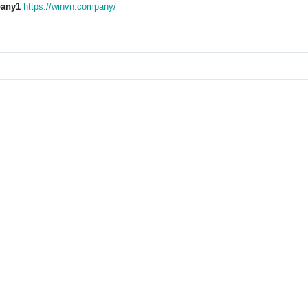
any1
https://winvn.company/