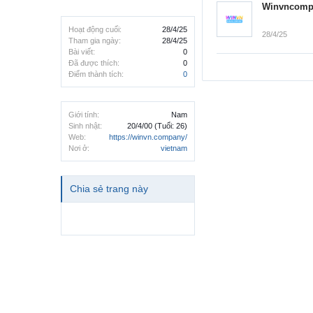
Winvncomp
Hoạt động cuối:
28/4/25
28/4/25
Tham gia ngày:
28/4/25
Bài viết:
0
Đã được thích:
0
Điểm thành tích:
0
Giới tính:
Nam
Sinh nhật:
20/4/00
(Tuổi: 26)
Web:
https://winvn.company/
Nơi ở:
vietnam
Chia sẻ trang này