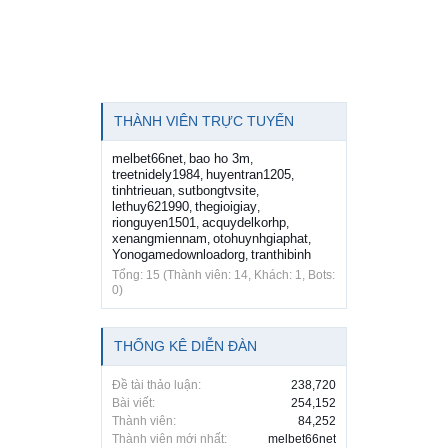
THÀNH VIÊN TRỰC TUYẾN
melbet66net
bao ho 3m
,
,
treetnidely1984
huyentran1205
,
,
tinhtrieuan
sutbongtvsite
,
,
lethuy621990
thegioigiay
,
,
rionguyen1501
acquydelkorhp
,
,
xenangmiennam
otohuynhgiaphat
,
,
Yonogamedownloadorg
tranthibinh
,
Tổng: 15 (Thành viên: 14, Khách: 1, Bots:
0)
THỐNG KÊ DIỄN ĐÀN
Đề tài thảo luận:
238,720
Bài viết:
254,152
Thành viên:
84,252
Thành viên mới nhất:
melbet66net