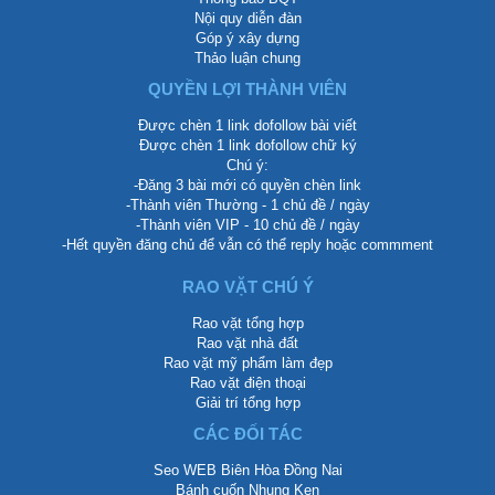
Nội quy diễn đàn
Góp ý xây dựng
Thảo luận chung
QUYỀN LỢI THÀNH VIÊN
Được chèn 1 link dofollow bài viết
Được chèn 1 link dofollow chữ ký
Chú ý:
-Đăng 3 bài mới có quyền chèn link
-Thành viên Thường - 1 chủ đề / ngày
-Thành viên VIP - 10 chủ đề / ngày
-Hết quyền đăng chủ để vẫn có thể reply hoặc commment
RAO VẶT CHÚ Ý
Rao vặt tổng hợp
Rao vặt nhà đất
Rao vặt mỹ phẩm làm đẹp
Rao vặt điện thoại
Giải trí tổng hợp
CÁC ĐỐI TÁC
Seo WEB Biên Hòa Đồng Nai
Bánh cuốn Nhung Ken