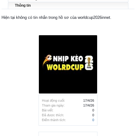
Thông tin
Hiện tại không có tin nhắn trong hồ sơ của worldcup2026innet.
Hoạt động cuối:
17/4/26
Tham gia ngày:
17/4/26
Bài viết:
0
Đã được thích:
0
Điểm thành tích:
0