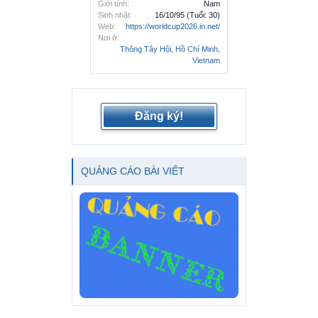
Giới tính:
Nam
Sinh nhật:
16/10/95
(Tuổi: 30)
Web:
https://worldcup2026.in.net/
Nơi ở:
Thông Tây Hội, Hồ Chí Minh,
Vietnam
Đăng ký!
QUẢNG CÁO BÀI VIẾT