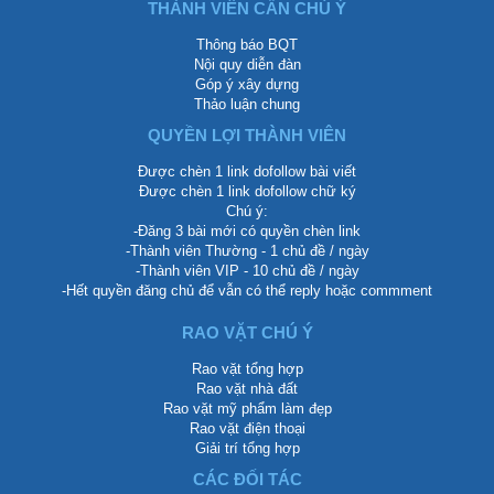
THÀNH VIÊN CẦN CHÚ Ý
Thông báo BQT
Nội quy diễn đàn
Góp ý xây dựng
Thảo luận chung
QUYỀN LỢI THÀNH VIÊN
Được chèn 1 link dofollow bài viết
Được chèn 1 link dofollow chữ ký
Chú ý:
-Đăng 3 bài mới có quyền chèn link
-Thành viên Thường - 1 chủ đề / ngày
-Thành viên VIP - 10 chủ đề / ngày
-Hết quyền đăng chủ để vẫn có thể reply hoặc commment
RAO VẶT CHÚ Ý
Rao vặt tổng hợp
Rao vặt nhà đất
Rao vặt mỹ phẩm làm đẹp
Rao vặt điện thoại
Giải trí tổng hợp
CÁC ĐỐI TÁC