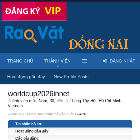
TRANG CHỦ
THÀNH VIÊN
ĐĂNG NHẬP
Trang chủ
Thành viên
worldcup2026innet
Hoạt động gần đây
New Profile Posts
...
worldcup2026innet
Thành viên mới
, Nam, 30,
đến từ
Thông Tây Hội, Hồ Chí Minh,
Vietnam
worldcup2026innet được nhìn thấy lần cuối:
17/4/26
Tin nhắn hồ sơ
Hoạt động gần đây
Các bài đăng