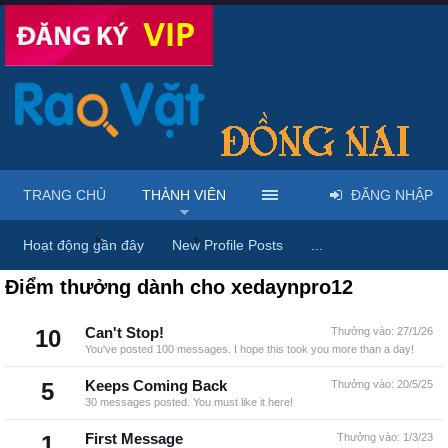
TRANG CHỦ
THÀNH VIÊN
ĐĂNG NHẬP
Trang chủ
Thành viên
xedaynpro12
Hoạt động gần đây
New Profile Posts
...
Điểm thưởng dành cho xedaynpro12
10
Can't Stop!
Thưởng vào:
27/1/26
You've posted 100 messages. I hope this took you more than a day!
5
Keeps Coming Back
Thưởng vào:
20/5/25
30 messages posted. You must like it here!
1
First Message
Thưởng vào:
1/3/23