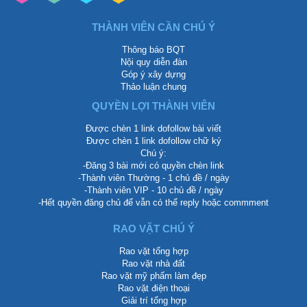
THÀNH VIÊN CẦN CHÚ Ý
Thông báo BQT
Nội quy diễn đàn
Góp ý xây dựng
Thảo luận chung
QUYỀN LỢI THÀNH VIÊN
Được chèn 1 link dofollow bài viết
Được chèn 1 link dofollow chữ ký
Chú ý:
-Đăng 3 bài mới có quyền chèn link
-Thành viên Thường - 1 chủ đề / ngày
-Thành viên VIP - 10 chủ đề / ngày
-Hết quyền đăng chủ để vẫn có thể reply hoặc commment
RAO VẶT CHÚ Ý
Rao vặt tổng hợp
Rao vặt nhà đất
Rao vặt mỹ phẩm làm đẹp
Rao vặt điện thoại
Giải trí tổng hợp