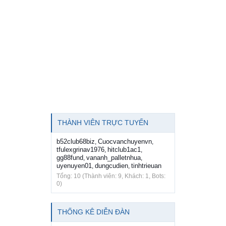
THÀNH VIÊN TRỰC TUYẾN
b52club68biz
Cuocvanchuyenvn
,
,
tfulexgrinav1976
hitclub1ac1
,
,
gg88fund
vananh_palletnhua
,
,
uyenuyen01
dungcudien
tinhtrieuan
,
,
Tổng: 10 (Thành viên: 9, Khách: 1, Bots:
0)
THỐNG KÊ DIỄN ĐÀN