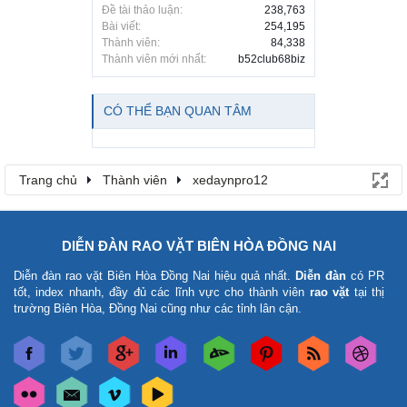
Đề tài thảo luận:
238,763
Bài viết:
254,195
Thành viên:
84,338
Thành viên mới nhất:
b52club68biz
CÓ THỂ BẠN QUAN TÂM
Trang chủ
Thành viên
xedaynpro12
DIỄN ĐÀN RAO VẶT BIÊN HÒA ĐỒNG NAI
Diễn đàn rao vặt Biên Hòa Đồng Nai
hiệu quả nhất.
Diễn đàn
có PR
tốt, index nhanh, đầy đủ các lĩnh vực cho thành viên
rao vặt
tại thị
trường Biên Hòa, Đồng Nai cũng như các tỉnh lân cận.