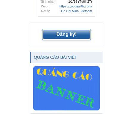
Sinh nhật:
1/1/99
(Tuổi: 27)
Web:
https://xocdia24h.com/
Nơi ở:
Ho Chi Minh, Vietnam
Đăng ký!
QUẢNG CÁO BÀI VIẾT