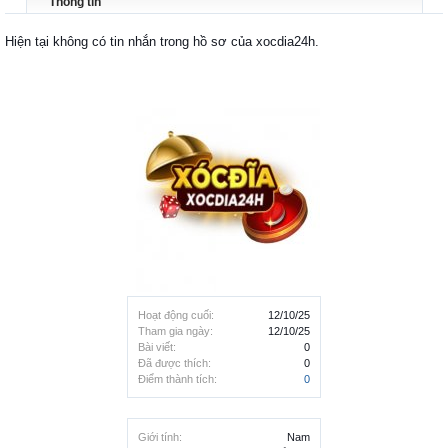
Thông tin
Hiện tại không có tin nhắn trong hồ sơ của xocdia24h.
Hoạt động cuối:
12/10/25
Tham gia ngày:
12/10/25
Bài viết:
0
Đã được thích:
0
Điểm thành tích:
0
Giới tính:
Nam