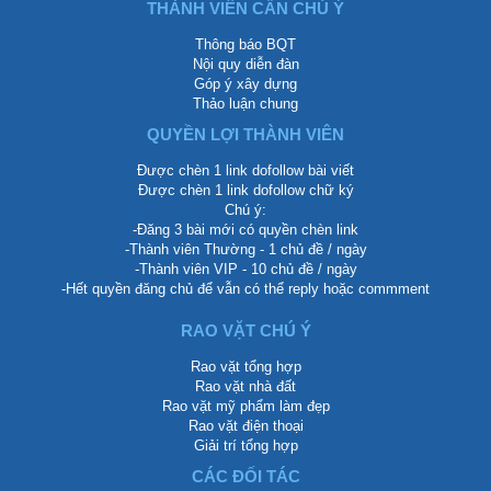
THÀNH VIÊN CẦN CHÚ Ý
Thông báo BQT
Nội quy diễn đàn
Góp ý xây dựng
Thảo luận chung
QUYỀN LỢI THÀNH VIÊN
Được chèn 1 link dofollow bài viết
Được chèn 1 link dofollow chữ ký
Chú ý:
-Đăng 3 bài mới có quyền chèn link
-Thành viên Thường - 1 chủ đề / ngày
-Thành viên VIP - 10 chủ đề / ngày
-Hết quyền đăng chủ để vẫn có thể reply hoặc commment
RAO VẶT CHÚ Ý
Rao vặt tổng hợp
Rao vặt nhà đất
Rao vặt mỹ phẩm làm đẹp
Rao vặt điện thoại
Giải trí tổng hợp
CÁC ĐỐI TÁC