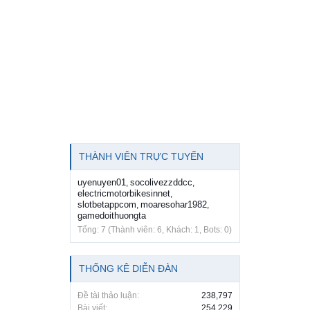
THÀNH VIÊN TRỰC TUYẾN
uyenuyen01
socolivezzddcc
,
,
electricmotorbikesinnet
,
slotbetappcom
moaresohar1982
,
,
gamedoithuongta
Tổng: 7 (Thành viên: 6, Khách: 1, Bots: 0)
THỐNG KÊ DIỄN ĐÀN
Đề tài thảo luận:
238,797
Bài viết:
254,229