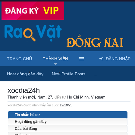
TRANG CHỦ
THÀNH VIÊN
ĐĂNG NHẬP
Trang chủ
Thành viên
xocdia24h
Hoạt động gần đây
New Profile Posts
...
xocdia24h
Thành viên mới
, Nam, 27,
đến từ
Ho Chi Minh, Vietnam
xocdia24h được nhìn thấy lần cuối:
12/10/25
Tin nhắn hồ sơ
Hoạt động gần đây
Các bài đăng