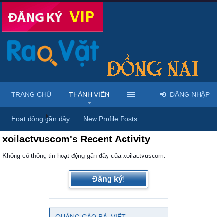
TRANG CHỦ
THÀNH VIÊN
ĐĂNG NHẬP
Trang chủ
Thành viên
Hoạt động gần đây
New Profile Posts
...
xoilactvuscom's Recent Activity
Không có thông tin hoạt động gần đây của xoilactvuscom.
Đăng ký!
QUẢNG CÁO BÀI VIẾT