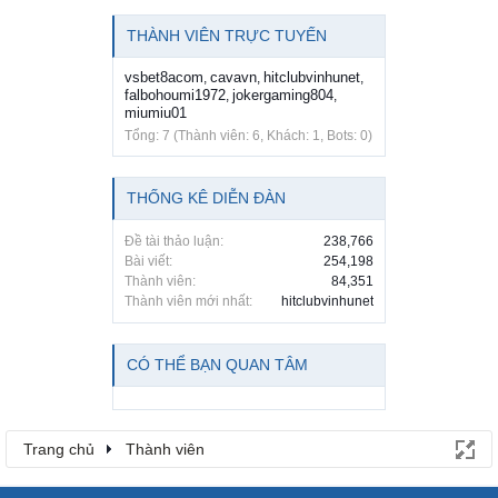
THÀNH VIÊN TRỰC TUYẾN
vsbet8acom
cavavn
hitclubvinhunet
,
,
,
falbohoumi1972
jokergaming804
,
,
miumiu01
Tổng: 7 (Thành viên: 6, Khách: 1, Bots: 0)
THỐNG KÊ DIỄN ĐÀN
Đề tài thảo luận:
238,766
Bài viết:
254,198
Thành viên:
84,351
Thành viên mới nhất:
hitclubvinhunet
CÓ THỂ BẠN QUAN TÂM
Trang chủ
Thành viên